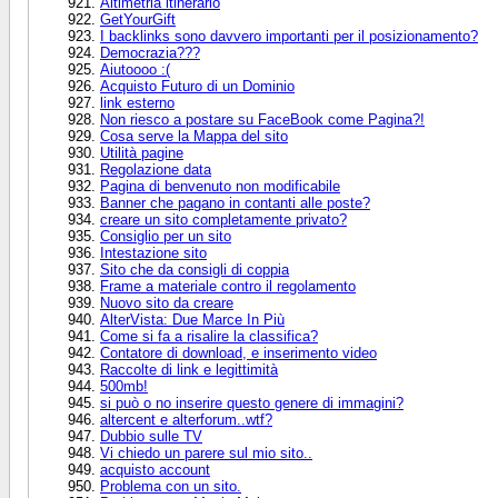
Altimetria itinerario
GetYourGift
I backlinks sono davvero importanti per il posizionamento?
Democrazia???
Aiutoooo :(
Acquisto Futuro di un Dominio
link esterno
Non riesco a postare su FaceBook come Pagina?!
Cosa serve la Mappa del sito
Utilità pagine
Regolazione data
Pagina di benvenuto non modificabile
Banner che pagano in contanti alle poste?
creare un sito completamente privato?
Consiglio per un sito
Intestazione sito
Sito che da consigli di coppia
Frame a materiale contro il regolamento
Nuovo sito da creare
AlterVista: Due Marce In Più
Come si fa a risalire la classifica?
Contatore di download, e inserimento video
Raccolte di link e legittimità
500mb!
si può o no inserire questo genere di immagini?
altercent e alterforum..wtf?
Dubbio sulle TV
Vi chiedo un parere sul mio sito..
acquisto account
Problema con un sito.