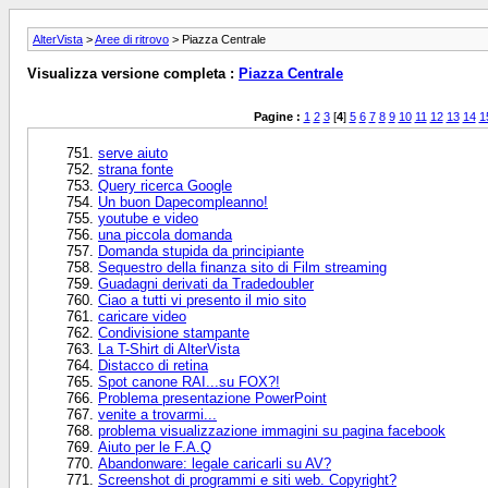
AlterVista
>
Aree di ritrovo
> Piazza Centrale
Visualizza versione completa :
Piazza Centrale
Pagine :
1
2
3
[
4
]
5
6
7
8
9
10
11
12
13
14
1
serve aiuto
strana fonte
Query ricerca Google
Un buon Dapecompleanno!
youtube e video
una piccola domanda
Domanda stupida da principiante
Sequestro della finanza sito di Film streaming
Guadagni derivati da Tradedoubler
Ciao a tutti vi presento il mio sito
caricare video
Condivisione stampante
La T-Shirt di AlterVista
Distacco di retina
Spot canone RAI...su FOX?!
Problema presentazione PowerPoint
venite a trovarmi...
problema visualizzazione immagini su pagina facebook
Aiuto per le F.A.Q
Abandonware: legale caricarli su AV?
Screenshot di programmi e siti web. Copyright?