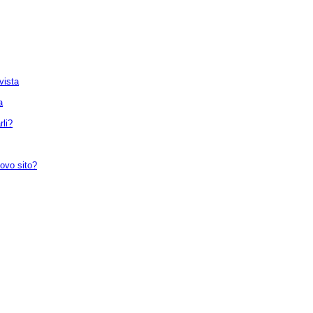
vista
a
rli?
ovo sito?