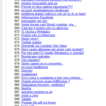
inserire messaggio pop up
Perchè mi dice pagina inesistente???
account googleadsense disattivato
problema doppio indirizzo con url su di un flash
Informazione Facebook
messaggio nel sito
Vorrei lincare certi filmati youtube, ma...
Caricare il proprio sito su altervsta
% Uscita e Rimbalzo
Proprio sito su Altervista
Aiuto! virus?
Toolbar sparita
Domande sui cosidetti Site Value
Devo usare alterpage per avere certi risultati?
Per sito web CV meglio Wordpress o Joomla?
Rompicapo malvagio
Sito regolare?
Vorrei sapere se è consentito..
Account feedburner
Dominio
guadagnare
Ecco cosa si guadagna a fare una cortesia...
Quante persone usano AdBlocker ?
Dialogatore Amnesty: retribuito?
Neofita
aumento lunghezza url
visite a zero
Tabella
Postare file pdf sul forum