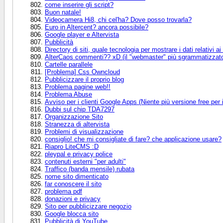
come inserire gli script?
Buon natale!
Videocamera Hi8, chi cel'ha? Dove posso trovarla?
Euro in Altercent? ancora possibile?
Google player e Altervista
Pubblicità
Directory di siti, quale tecnologia per mostrare i dati relativi ai 
AlterCaos commenti?? xD (il "webmaster" più sgrammatizzato
Cartelle parallele
[Problema] Css Owncloud
Pubblicizzare il proprio blog
Problema pagine web!!
Problema Abuse
Avviso per i clienti Google Apps (Niente più versione free per i 
Dubbi sul chip TDA7297
Organizzazione Sito
Stranezza di altervista
Problemi di visualizzazione
consiglio! che mi consigliate di fare? che applicazione usare?
Riapro LiteCMS :D
pleypal e privacy police
contenuti esterni "per adulti"
Traffico (banda mensile) rubata
nome sito dimenticato
far conoscere il sito
problema pdf
donazioni e privacy
Sito per pubblicizzare negozio
Google blocca sito
Pubblicità di YouTube