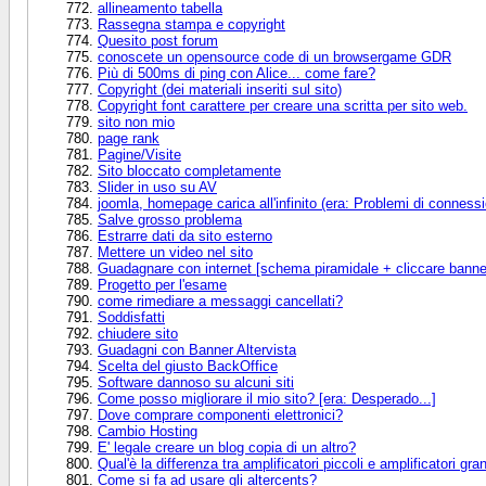
allineamento tabella
Rassegna stampa e copyright
Quesito post forum
conoscete un opensource code di un browsergame GDR
Più di 500ms di ping con Alice... come fare?
Copyright (dei materiali inseriti sul sito)
Copyright font carattere per creare una scritta per sito web.
sito non mio
page rank
Pagine/Visite
Sito bloccato completamente
Slider in uso su AV
joomla, homepage carica all'infinito (era: Problemi di connessi
Salve grosso problema
Estrarre dati da sito esterno
Mettere un video nel sito
Guadagnare con internet [schema piramidale + cliccare banne
Progetto per l'esame
come rimediare a messaggi cancellati?
Soddisfatti
chiudere sito
Guadagni con Banner Altervista
Scelta del giusto BackOffice
Software dannoso su alcuni siti
Come posso migliorare il mio sito? [era: Desperado...]
Dove comprare componenti elettronici?
Cambio Hosting
E' legale creare un blog copia di un altro?
Qual'è la differenza tra amplificatori piccoli e amplificatori gra
Come si fa ad usare gli altercents?