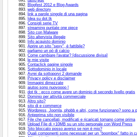
tasto edit
Blogfest 2012 e Blog Awards
web directory
link a parole singole di una pagina
Idea su dot.tk
Consigli serie TV
streaming puntate one piece
Sito con Malware
Sito altervista illegale
Info acquisto dominio
Aprire un sito "sexy", è fattibile?
parliamo un pò di calcio
Come cambiare l'avatar? [discussione divisa]
le mie visite
Contaclick pagine singole
Sottodominio in locale
Avrei da sottoporvi 2 domande
Privacy policy e disclaimer
Immagini dimezzate
aiutoo sono nuovoooo !
dot tk : ecco come avere un dominio di secondo livello gratis
Dominio per attività commerciale
Altro sito?
sito di e commerce
Wordpress, Joomla, phpbb e altri, come funzionano? sono a
Anteprima sito non visibile
File che cancellati, modificati e ricaricati tornano come prima
Upload File di +10MB su un sito personale con Word Press
Sito bloccato posso averso se non è mio?
Quali componenti sono necessari per un "boombox" fatto in 