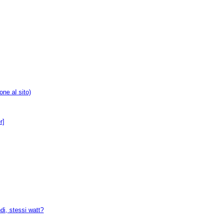
one al sito)
r]
ndi, stessi watt?