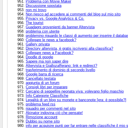
Problema con Movie Maker
Discussione spostata
non mi trovo
Non riesco ad accedere ai commenti del blog sul mio sito
Privacy vs. Google Analytics & Co.
The tourist
Guadagni provenienti da banner Altervista
problema con utente
problemino riguardo le classi di aumento per inserire il databa
Collegare le news a facebook?
Gallery privata
Directory altervista, è gratis iscriversi alla classifica?
Collegare news a Facebook?
Doodle di google
Sapere ma non saper dire
Altervista e Giallozafferano: link e redirect?
trasferimento di dominio di secondo livello
Google barra di ricerca
Cancellato testata
aggiunta di un forum
Consigli libri per imparare
Cercano di seppellire neonata viva: volevano figlio maschio
Info Categorie Classifiche
Legalità di un blog su monete e banconote [era: è possibile?]
problema feed rss
riquadro per commenti nel sito
Akinator indovina ciò che pensate!
Rimozione account
Dubbio su nome sito
info per acquisire punti per far entrare nelle classifiche il mio s