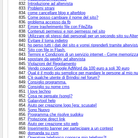
Introduzione ad altervista
Problemi strani
come cancellare blog e alterblog
Come posso cambiare il nome del sito?
problema accesso da fb
Errore trasferimento file con FileZilla
Contenuti permessi e non permessi nel sito
Utilizzare gli stessi dati personali per un secondo sito su Alter
Evitare il torna indietro
ho perso tutti i dati del sito e vorrei riprenderli tramite altervist
Sito con file in Flash.
Termini e Condizioni di un servizio internet - Come memorizza
spostare da weebly ad altervista
Violazioni del Regolamento
Vendo coupon Google AdWord da 100 euro a soli 30 euro
Qual è il modo piu semplice per mandare le persone al mio nu
C'è qualche utente di Brindisi nel forum?
Consiglio programma.
Consiglio su nome cms
I love techno
Cosa ne pensate (song)?
Galaxytool help
Aiuto per creazione logo [era: scusate]
Sono Nuovo
Programma che risolve sudoku
Protezione direct link
Aiuto per creazione sito web
Inserimento banner per partecipare a un contest
domanda su csm
Operatore telefonico conosce mio telefono?!