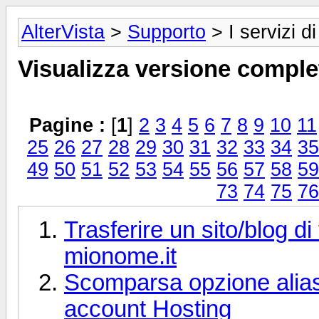
AlterVista
>
Supporto
> I servizi di
Visualizza versione comple
Pagine :
[
1
]
2
3
4
5
6
7
8
9
10
11
25
26
27
28
29
30
31
32
33
34
35
49
50
51
52
53
54
55
56
57
58
59
73
74
75
76
Trasferire un sito/blog di
mionome.it
Scomparsa opzione alias
account Hosting