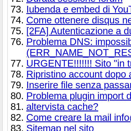
Iubenda e embed di You
Come ottenere disqus nel
[2FA] Autenticazione a du
Problema DNS: impossibi
(ERR_NAME_NOT_RE
URGENTE!!!!!!! Sito "in
Ripristino account dopo 
Inserire file senza passa
Problema plugin import da
altervista cache?
Come creare la mail inf
Sitemap nel sito