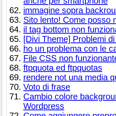
anche per smartphone
immagine sopra backro
Sito lento! Come posso m
il tag bottom non funzion
[Divi Theme] Problemi di
ho un problema con le c
File CSS non funzionant
ftpquota ed ftpquotas
rendere not una media q
Voto di frase
Cambio colore backgrou
Wordpress
Come aggiungere prepro