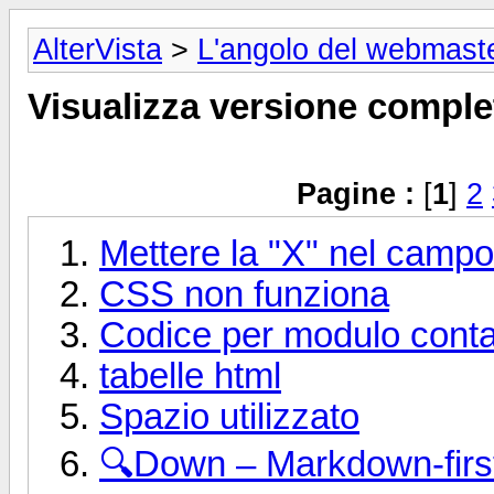
AlterVista
>
L'angolo del webmast
Visualizza versione comple
Pagine :
[
1
]
2
Mettere la "X" nel campo 
CSS non funziona
Codice per modulo contat
tabelle html
Spazio utilizzato
🔍︎Down – Markdown-fir