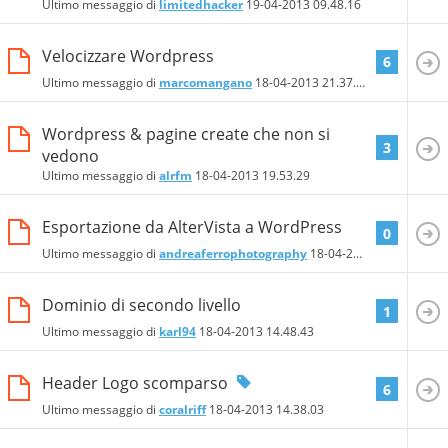
Ultimo messaggio di
limitedhacker
19-04-2013
09.48.16
Velocizzare Wordpress
6
Ultimo messaggio di
marcomangano
18-04-2013
21.37.14
Wordpress & pagine create che non si
3
vedono
Ultimo messaggio di
alrfm
18-04-2013
19.53.29
Esportazione da AlterVista a WordPress
0
Ultimo messaggio di
andreaferrophotography
18-04-2013
19.35.03
Dominio di secondo livello
1
Ultimo messaggio di
karl94
18-04-2013
14.48.43
Header Logo scomparso
6
Ultimo messaggio di
coralriff
18-04-2013
14.38.03