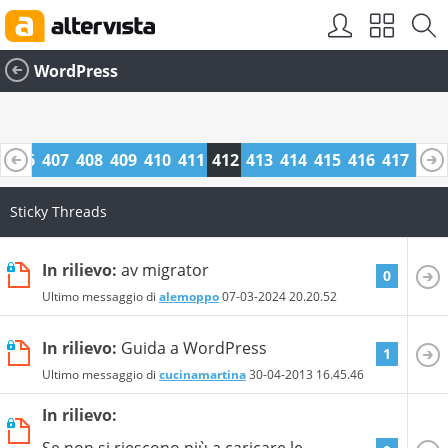
WordPress
5
406
407
408
409
410
411
412
413
414
415
416
417
418
9
430
431
Sticky Threads
In rilievo:
av migrator
0
Ultimo messaggio di
alemoppo
07-03-2024
20.20.52
In rilievo:
Guida a WordPress
1
Ultimo messaggio di
cucinamartina
30-04-2013
16.45.46
In rilievo:
Se non si riescono più a caricare le