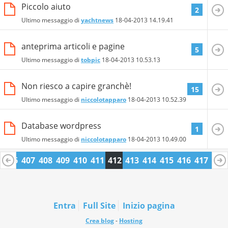
Piccolo aiuto
2
Ultimo messaggio di
yachtnews
18-04-2013
14.19.41
anteprima articoli e pagine
5
Ultimo messaggio di
tobpic
18-04-2013
10.53.13
Non riesco a capire granchè!
15
Ultimo messaggio di
niccolotapparo
18-04-2013
10.52.39
Database wordpress
1
Ultimo messaggio di
niccolotapparo
18-04-2013
10.49.00
5
406
407
408
409
410
411
412
413
414
415
416
417
418
9
430
431
Entra
Full Site
Inizio pagina
Crea blog
-
Hosting