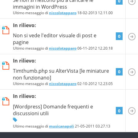
0
immagini in WordPress
Ultimo messaggio di
niccolotapparo
18-02-2013
12.11.00
In rilievo:
Non si vede l'editor visuale di post e
0
pagine
Ultimo messaggio di
niccolotapparo
06-11-2012
12.20.18
In rilievo:
Timthumb.php su AlterVista [le miniature
0
non funzionano]
Ultimo messaggio di
niccolotapparo
02-10-2012
12.23.05
In rilievo:
[Wordpress] Domande frequenti e
0
discussioni utili
Ultimo messaggio di
musicanapoli
21-05-2011
03.27.13