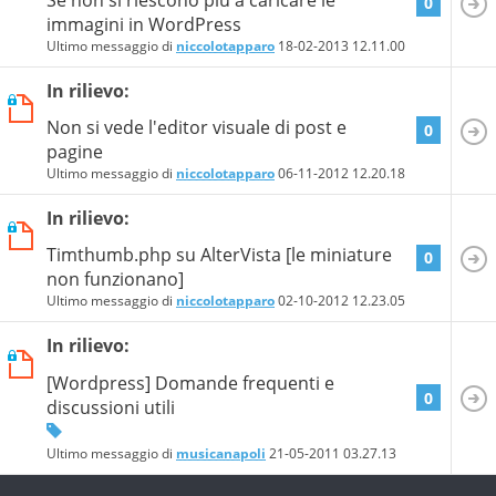
0
immagini in WordPress
Ultimo messaggio di
niccolotapparo
18-02-2013
12.11.00
In rilievo:
Non si vede l'editor visuale di post e
0
pagine
Ultimo messaggio di
niccolotapparo
06-11-2012
12.20.18
In rilievo:
Timthumb.php su AlterVista [le miniature
0
non funzionano]
Ultimo messaggio di
niccolotapparo
02-10-2012
12.23.05
In rilievo:
[Wordpress] Domande frequenti e
0
discussioni utili
Ultimo messaggio di
musicanapoli
21-05-2011
03.27.13