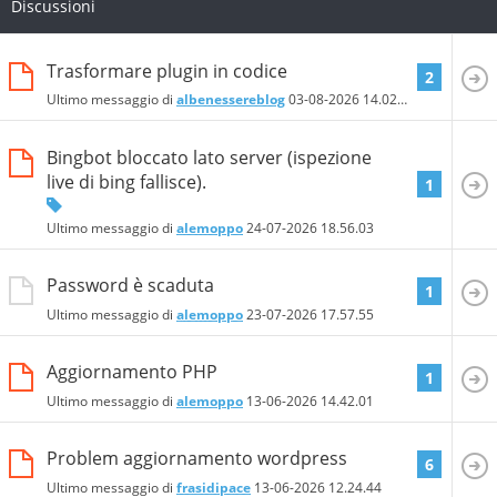
Discussioni
Trasformare plugin in codice
2
Ultimo messaggio di
albenessereblog
03-08-2026
14.02.32
Bingbot bloccato lato server (ispezione
live di bing fallisce).
1
Ultimo messaggio di
alemoppo
24-07-2026
18.56.03
Password è scaduta
1
Ultimo messaggio di
alemoppo
23-07-2026
17.57.55
Aggiornamento PHP
1
Ultimo messaggio di
alemoppo
13-06-2026
14.42.01
Problem aggiornamento wordpress
6
Ultimo messaggio di
frasidipace
13-06-2026
12.24.44