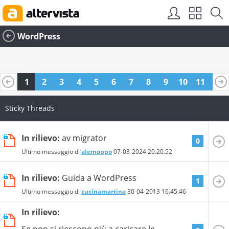
WordPress
1
2
3
4
5
6
7
8
9
10
11
12
13
14
15
16
17
18
19
20
Sticky Threads
In rilievo:
av migrator
0
Ultimo messaggio di
alemoppo
07-03-2024
20.20.52
In rilievo:
Guida a WordPress
1
Ultimo messaggio di
cucinamartina
30-04-2013
16.45.46
In rilievo:
Se non si riescono più a caricare le