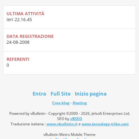
ULTIMA ATTIVITÀ
Ieri
22.16.45
DATA REGISTRAZIONE
24-08-2008
REFERENTI
0
Entra
Full Site
Inizio pagina
Crea blog
-
Hosting
Powered by vBulletin - Copyright ©2000 - 2026, Jelsoft Enterprises Ltd.
SEO by
vBSEO
Traduzione italiana :
www.vbulletin.it
e
www.tecnology-tribe.com
vBulletin Metro Mobile Theme