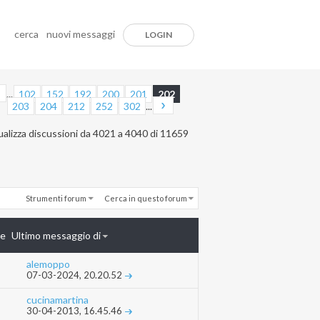
cerca
nuovi messaggi
LOGIN
...
102
152
192
200
201
202
203
204
212
252
302
...
ualizza discussioni da 4021 a 4040 di 11659
Strumenti forum
Cerca in questo forum
te
Ultimo messaggio di
alemoppo
07-03-2024,
20.20.52
cucinamartina
30-04-2013,
16.45.46