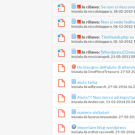
In rilievo:
Se non si riescono
Iniziata da
niccolotapparo
‎, 18-02-2013 
In rilievo:
Non si vede l'edito
Iniziata da
niccolotapparo
‎, 06-11-2012 
In rilievo:
Timthumb.php su A
Iniziata da
niccolotapparo
‎, 02-10-2012 
In rilievo:
[Wordpress] Doman
Iniziata da
musicanapoli
‎, 21-05-2011 0
Ho bisogno dell'aiuto di altervi
Iniziata da
OnePieceTreasure
‎, 27-03-
aiuto tema
Iniziata da
willysearch
‎, 27-02-2016 16.
Aiuto!!! Non riesco ad importa
Iniziata da
Anderson
‎, 11-01-2014 20.3
numero visitatori
Iniziata da
lavoraconyoutube
‎, 27-03-2
Importare blog wordpress
Iniziata da
esthercassinelli
‎, 25-03-201