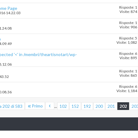
Risposte: 1
Home Page
Visite: 874
2016 14.22.03
Risposte: 1
Visite: 906
21.24.08
Risposte: 5
e
Visite: 1,082
14.09.49
Risposte: 6
xpected '<' in /membri/theartisnotart/wp-
Visite: 895
18.12.06
Risposte: 1
Visite: 865
.43.52
Risposte: 6
Visite: 1,184
20.08.36
Primo
a 202 di 583
...
102
152
192
200
201
202
20