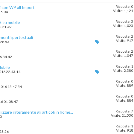
Risposte: 0
 con WP all Import
Visite: 1,121
55.04
Risposte: 3
G su mobile
Visite: 1,023
10.21.49
Risposte: 2
amenti ipertestuali
Visite: 917
.28.53
Risposte: 2
Visite: 1,047
16.34.42
Risposte: 1
Moblie
Visite: 2,380
2016 22.43.14
Risposte: 0
Visite: 889
-2016 15.47.54
Risposte: 0
Visite: 884
016 01.08.47
Risposte: 7
zzare interamente gli articoli in home...
Visite: 21,530
30
Risposte: 1
Visite: 918
.53.26