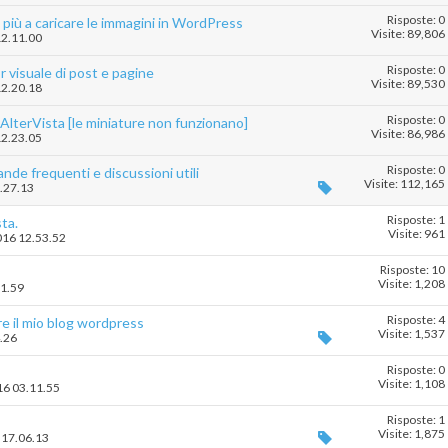
Risposte: 0
 più a caricare le immagini in WordPress
Visite: 89,806
12.11.00
Risposte: 0
r visuale di post e pagine
Visite: 89,530
12.20.18
Risposte: 0
lterVista [le miniature non funzionano]
Visite: 86,986
12.23.05
Risposte: 0
de frequenti e discussioni utili
Visite: 112,165
3.27.13
Risposte: 1
sta.
Visite: 961
2016 12.53.52
Risposte: 10
Visite: 1,208
31.59
Risposte: 4
re il mio blog wordpress
Visite: 1,537
4.26
Risposte: 0
Visite: 1,108
016 03.11.55
Risposte: 1
Visite: 1,875
6 17.06.13