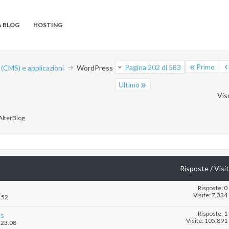
A BLOG
HOSTING
Primo
Pagina 202 di 583
CMS) e applicazioni
WordPress
Ultimo
Vis
'AlterBlog
Risposte
/
Visi
Risposte: 0
Visite: 7,334
.52
Risposte: 1
ss
Visite: 105,891
.23.08