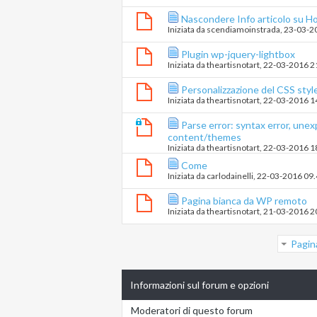
Nascondere Info articolo su 
Iniziata da
scendiamoinstrada
‎, 23-03-
Plugin wp-jquery-lightbox
Iniziata da
theartisnotart
‎, 22-03-2016 
Personalizzazione del CSS styl
Iniziata da
theartisnotart
‎, 22-03-2016 
Parse error: syntax error, une
content/themes
Iniziata da
theartisnotart
‎, 22-03-2016 
Come
Iniziata da
carlodainelli
‎, 22-03-2016 09
Pagina bianca da WP remoto
Iniziata da
theartisnotart
‎, 21-03-2016 
Pagin
Informazioni sul forum e opzioni
Moderatori di questo forum