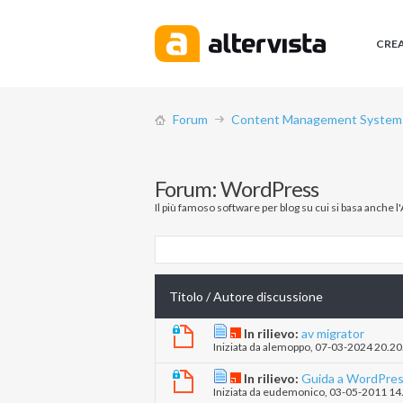
CRE
Forum
Content Management System (
Forum:
WordPress
Il più famoso software per blog su cui si basa anche l
Titolo
/
Autore discussione
In rilievo:
av migrator
Iniziata da
alemoppo
‎, 07-03-2024 20.20
In rilievo:
Guida a WordPre
Iniziata da
eudemonico
‎, 03-05-2011 14