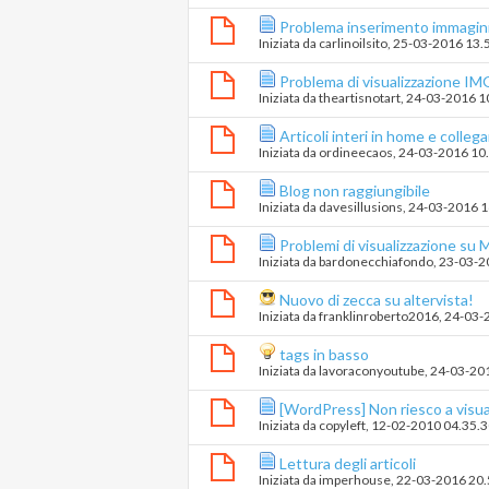
Problema inserimento immagini
Iniziata da
carlinoilsito
‎, 25-03-2016 13.
Problema di visualizzazione IM
Iniziata da
theartisnotart
‎, 24-03-2016 
Articoli interi in home e colleg
Iniziata da
ordineecaos
‎, 24-03-2016 10
Blog non raggiungibile
Iniziata da
davesillusions
‎, 24-03-2016 
Problemi di visualizzazione su 
Iniziata da
bardonecchiafondo
‎, 23-03-
Nuovo di zecca su altervista!
Iniziata da
franklinroberto2016
‎, 24-03
tags in basso
Iniziata da
lavoraconyoutube
‎, 24-03-2
[WordPress] Non riesco a visuali
Iniziata da
copyleft
‎, 12-02-2010 04.35.
Lettura degli articoli
Iniziata da
imperhouse
‎, 22-03-2016 20