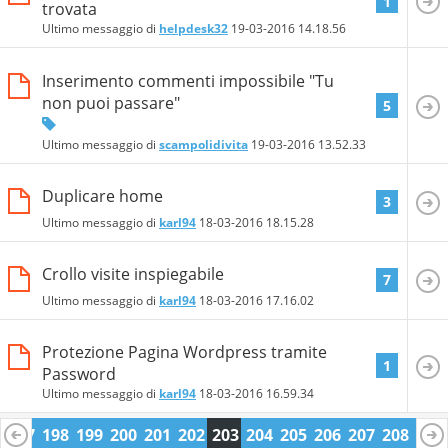
1
trovata
Ultimo messaggio di
helpdesk32
19-03-2016
14.18.56
Inserimento commenti impossibile "Tu
non puoi passare"
5
Ultimo messaggio di
scampolidivita
19-03-2016
13.52.33
Duplicare home
3
Ultimo messaggio di
karl94
18-03-2016
18.15.28
Crollo visite inspiegabile
7
Ultimo messaggio di
karl94
18-03-2016
17.16.02
Protezione Pagina Wordpress tramite
1
Password
Ultimo messaggio di
karl94
18-03-2016
16.59.34
6
197
198
199
200
201
202
203
204
205
206
207
208
209