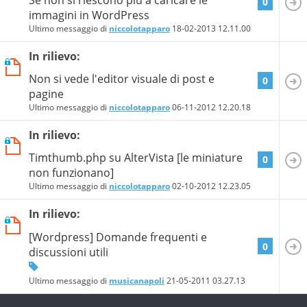
0
immagini in WordPress
Ultimo messaggio di
niccolotapparo
18-02-2013
12.11.00
In rilievo:
Non si vede l'editor visuale di post e
0
pagine
Ultimo messaggio di
niccolotapparo
06-11-2012
12.20.18
In rilievo:
Timthumb.php su AlterVista [le miniature
0
non funzionano]
Ultimo messaggio di
niccolotapparo
02-10-2012
12.23.05
In rilievo:
[Wordpress] Domande frequenti e
0
discussioni utili
Ultimo messaggio di
musicanapoli
21-05-2011
03.27.13