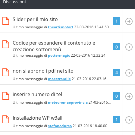
Discussioni
Slider per il mio sito
1
Ultimo messaggio di
theartisnotart
22-03-2016
13.41.50
Codice per espandere il contenuto e
0
creazione sottomenù
Ultimo messaggio di
pottermagic
22-03-2016
12.32.24
non si aprono i pdf nel sito
4
Ultimo messaggio di
maestramile
21-03-2016
22.03.16
inserire numero di tel
0
Ultimo messaggio di
meteoromaeprovincia
21-03-2016
21.00.21
Installazione WP w3all
1
Ultimo messaggio di
stefanodurso
21-03-2016
18.40.00