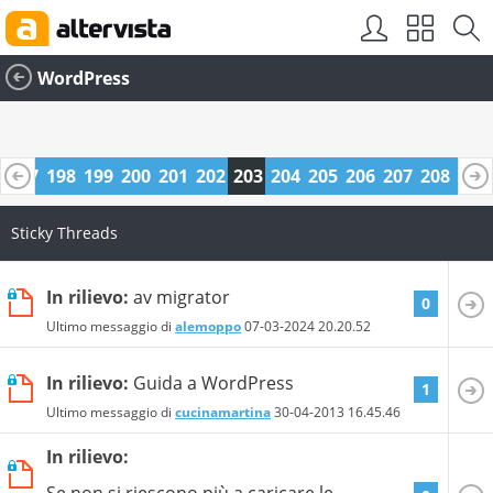
WordPress
6
197
198
199
200
201
202
203
204
205
206
207
208
209
0
221
222
Sticky Threads
In rilievo:
av migrator
0
Ultimo messaggio di
alemoppo
07-03-2024
20.20.52
In rilievo:
Guida a WordPress
1
Ultimo messaggio di
cucinamartina
30-04-2013
16.45.46
In rilievo:
Se non si riescono più a caricare le