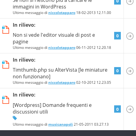
0
immagini in WordPress
Ultimo messaggio di
niccolotapparo
18-02-2013
12.11.00
In rilievo:
Non si vede l'editor visuale di post e
0
pagine
Ultimo messaggio di
niccolotapparo
06-11-2012
12.20.18
In rilievo:
Timthumb.php su AlterVista [le miniature
0
non funzionano]
Ultimo messaggio di
niccolotapparo
02-10-2012
12.23.05
In rilievo:
[Wordpress] Domande frequenti e
0
discussioni utili
Ultimo messaggio di
musicanapoli
21-05-2011
03.27.13