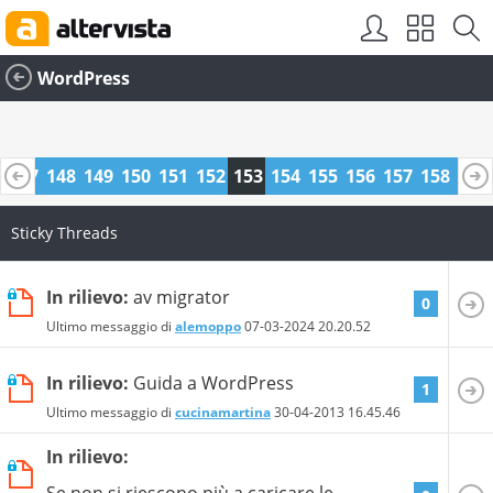
WordPress
6
147
148
149
150
151
152
153
154
155
156
157
158
159
0
171
172
Sticky Threads
In rilievo:
av migrator
0
Ultimo messaggio di
alemoppo
07-03-2024
20.20.52
In rilievo:
Guida a WordPress
1
Ultimo messaggio di
cucinamartina
30-04-2013
16.45.46
In rilievo:
Se non si riescono più a caricare le