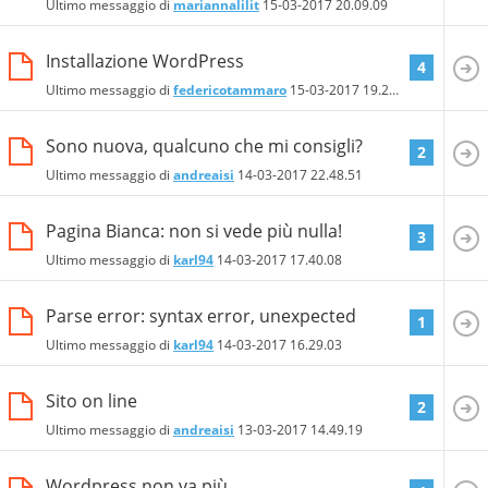
Ultimo messaggio di
mariannalilit
15-03-2017
20.09.09
Installazione WordPress
4
Ultimo messaggio di
federicotammaro
15-03-2017
19.22.17
Sono nuova, qualcuno che mi consigli?
2
Ultimo messaggio di
andreaisi
14-03-2017
22.48.51
Pagina Bianca: non si vede più nulla!
3
Ultimo messaggio di
karl94
14-03-2017
17.40.08
Parse error: syntax error, unexpected
1
Ultimo messaggio di
karl94
14-03-2017
16.29.03
Sito on line
2
Ultimo messaggio di
andreaisi
13-03-2017
14.49.19
Wordpress non va più