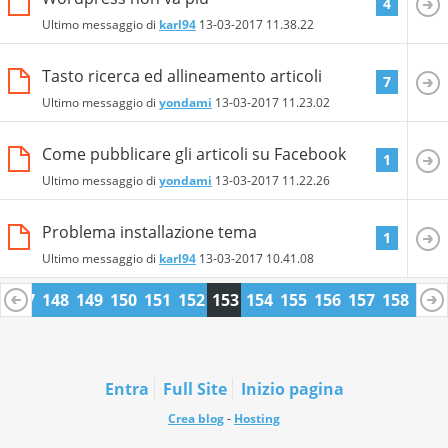
4
Ultimo messaggio di
karl94
13-03-2017
11.38.22
Tasto ricerca ed allineamento articoli
7
Ultimo messaggio di
yondami
13-03-2017
11.23.02
Come pubblicare gli articoli su Facebook
1
Ultimo messaggio di
yondami
13-03-2017
11.22.26
Problema installazione tema
1
Ultimo messaggio di
karl94
13-03-2017
10.41.08
6
147
148
149
150
151
152
153
154
155
156
157
158
159
0
171
172
Entra
Full Site
Inizio pagina
Crea blog
-
Hosting