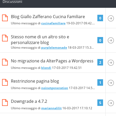
Discussioni
Blog Giallo Zafferano Cucina Familiare
0
Ultimo messaggio di
cucinafamiliare
19-03-2017
09.42.02
Stesso nome di un altro sito e
0
personalizzare blog
Ultimo messaggio di
purplelemonade
18-03-2017
15.38.20
No migrazione da AlterPages a Wordpress
2
Ultimo messaggio di
blondi
17-03-2017
19.42.51
Restrinzione pagina blog
1
Ultimo messaggio di
noinetgeneration
17-03-2017
14.59.28
Downgrade a 4.7.2
5
Ultimo messaggio di
mariannalilit
16-03-2017
17.10.12