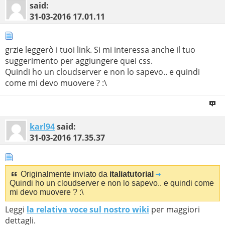
said:
31-03-2016
17.01.11
grzie leggerò i tuoi link. Si mi interessa anche il tuo
suggerimento per aggiungere quei css.
Quindi ho un cloudserver e non lo sapevo.. e quindi
come mi devo muovere ? :\
karl94
said:
31-03-2016
17.35.37
Originalmente inviato da
italiatutorial
Quindi ho un cloudserver e non lo sapevo.. e quindi come
mi devo muovere ? :\
Leggi
la relativa voce sul nostro wiki
per maggiori
dettagli.