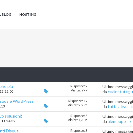
A BLOG
HOSTING
ono più
Risposte: 2
Ultimo messagg
Visite: 977
 13.32.05
da
cucinatuttigu
Disqus e WordPress
Risposte: 17
Ultimo messagg
Visite: 2,295
6.13
da
tuttalativu
o soluzioni!
Risposte: 5
Ultimo messagg
Visite: 1,305
1 11.24.32
da
alemoppo
nti Disqus
Risposte: 3
Ultimo messagg