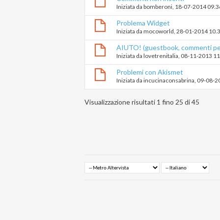
Iniziata da
bomberoni
‎, 18-07-2014 09.
Problema Widget
Iniziata da
mocoworld
‎, 28-01-2014 10.
AIUTO! (guestbook, commenti per
Iniziata da
lovetrenitalia
‎, 08-11-2013 1
Problemi con Akismet
Iniziata da
incucinaconsabrina
‎, 09-08-
Visualizzazione risultati 1 fino 25 di 45