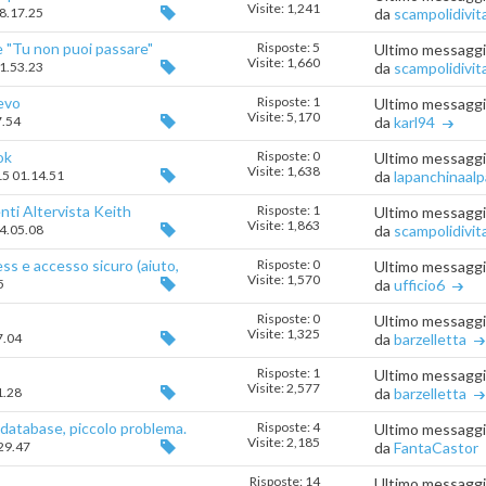
Visite: 1,241
08.17.25
da
scampolidivit
 "Tu non puoi passare"
Risposte: 5
Ultimo messagg
Visite: 1,660
21.53.23
da
scampolidivit
evo
Risposte: 1
Ultimo messagg
Visite: 5,170
7.54
da
karl94
ok
Risposte: 0
Ultimo messagg
Visite: 1,638
15 01.14.51
da
lapanchinaalp
ti Altervista Keith
Risposte: 1
Ultimo messagg
Visite: 1,863
14.05.08
da
scampolidivit
s e accesso sicuro (aiuto,
Risposte: 0
Ultimo messagg
Visite: 1,570
5
da
ufficio6
Risposte: 0
Ultimo messagg
Visite: 1,325
7.04
da
barzelletta
Risposte: 1
Ultimo messagg
Visite: 2,577
1.28
da
barzelletta
database, piccolo problema.
Risposte: 4
Ultimo messagg
Visite: 2,185
.29.47
da
FantaCastor
Risposte: 14
Ultimo messagg