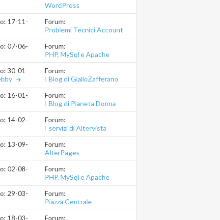
WordPress
Forum:
io: 17-11-2018
20.10.50
Problemi Tecnici Account
Forum:
io: 07-06-2017
03.43.50
PHP, MySql e Apache
(.htaccess)
Forum:
io: 30-01-2017
09.47.34
I Blog di GialloZafferano
ebby
Forum:
io: 16-01-2017
19.07.46
I Blog di Pianeta Donna
Forum:
io: 14-02-2018
17.45.13
I servizi di Altervista
Forum:
io: 13-09-2016
16.06.05
AlterPages
Forum:
io: 02-08-2016
17.38.37
PHP, MySql e Apache
(.htaccess)
Forum:
io: 29-03-2016
00.56.31
Piazza Centrale
Forum:
io: 18-03-2016
08.17.25