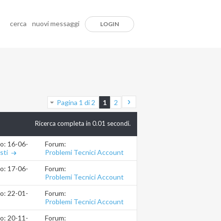
cerca
nuovi messaggi
LOGIN
Pagina 1 di 2
1
2
Ricerca completa in
0.01
secondi.
Forum:
io: 16-06-2021
01.33.33
Problemi Tecnici Account
sti
Forum:
io: 17-06-2021
18.25.46
Problemi Tecnici Account
Forum:
io: 22-01-2021
18.25.52
Problemi Tecnici Account
Forum:
io: 20-11-2019
20.41.46