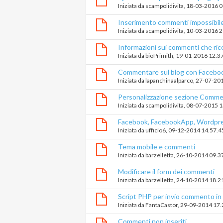
Iniziata da
scampolidivita
‎, 18-03-2016 
Inserimento commenti impossibile
Iniziata da
scampolidivita
‎, 10-03-2016 
Informazioni sui commenti che ric
Iniziata da
bioPrimith
‎, 19-01-2016 12.3
Commentare sul blog con Facebo
Iniziata da
lapanchinaalparco
‎, 27-07-20
Personalizzazione sezione Commen
Iniziata da
scampolidivita
‎, 08-07-2015 
Facebook, FacebookApp, Wordpres
ho fatto un casino)
Iniziata da
ufficio6
‎, 09-12-2014 14.57.4
Tema mobile e commenti
Iniziata da
barzelletta
‎, 26-10-2014 09.3
Modificare il form dei commenti
Iniziata da
barzelletta
‎, 24-10-2014 18.2
Script PHP per invio commento in 
Iniziata da
FantaCastor
‎, 29-09-2014 17
Commenti non inseriti