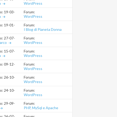
WordPress
a
Forum:
io: 19-03-2016
13.52.33
WordPress
a
Forum:
io: 19-01-2016
19.19.59
I Blog di Pianeta Donna
Forum:
io: 27-07-2015
01.14.51
WordPress
arco
Forum:
io: 15-07-2015
10.58.19
WordPress
a
Forum:
io: 09-12-2014
14.57.45
WordPress
Forum:
io: 26-10-2014
09.37.04
WordPress
Forum:
io: 24-10-2014
23.26.55
WordPress
Forum:
io: 29-09-2014
22.15.44
PHP, MySql e Apache
(.htaccess)
Forum:
io: 26-07-2014
10.50.49