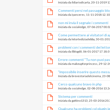
Iniziata da
ildiariodicarta
‎, 20-11-2019 1
Commenti persi nel passaggio blo
Iniziata da
iyanceres
‎, 11-11-2018 12.10
non mi invia il segnale i commenti
Iniziata da
socialedge
‎, 07-06-2017 00.0
Come permettere ai visitatori di 
Iniziata da
letortediziadebby
‎, 30-01-20
problemi con i commenti dei lettor
Iniziata da
ilblogdiI
‎, 06-01-2017 17.18.0
Errore commenti "Tu non puoi pas
Iniziata da
makeupforprincess
‎, 29-12-
"impossibile inserire questo mess
Iniziata da
brevestoriadelcinema
‎, 23-
Cerco qualcuno bravo in php
Iniziata da
socialedge
‎, 02-08-2016 13.2
Sistema per commenti
Iniziata da
gattino1313
‎, 25-03-2016 20
Qualcuno ha problemi col plugin j