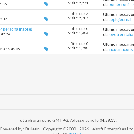
Visite: 2,271
36.06
da
bomberoni
Risposte: 2
Ultimo messagg
Visite: 2,707
32.16
da
applejournal
 persona inabile)
Risposte: 0
Ultimo messagg
Visite: 1,303
1.42.24
da
lovetrenitalia
Risposte: 0
Ultimo messagg
Visite: 1,750
2013 16.46.05
da
incucinacons
Tutti gli orari sono GMT +2. Adesso sono le
04.58.13
.
Powered by vBulletin - Copyright ©2000 - 2026, Jelsoft Enterprises Ltd
SEO by
vBSEO