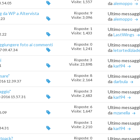
Visite: 1,557
3.54.05
da
alemoppo
g da WP a Altervista
Risposte: 9
Ultimo messagg
Visite: 3,096
.23
da
alemoppo
Risposte: 1
Ultimo messagg
Visite: 1,433
2.22
da
LastWings
aggiungere foto ai commenti
Risposte: 0
Ultimo messagg
Visite: 1,241
17 09.47.34
da
letortediziad
i
Risposte: 3
Ultimo messagg
Visite: 23,898
1
da
karl94
sare"
Risposte: 8
Ultimo messagg
Visite: 2,164
2016 12.39.37
da
darbula
aggio"
Risposte: 3
Ultimo messagg
Visite: 2,683
08-2016 15.57.31
da
karl94
Risposte: 6
Ultimo messagg
Visite: 1,647
6.09
da
mzanella
Risposte: 1
Ultimo messagg
Visite: 2,210
.34.31
da
karl94
etpack?
Risposte: 0
Ultimo messagg