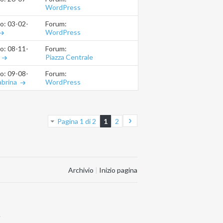
WordPress
Forum:
io: 03-02-2014
11.32.09
WordPress
Forum:
io: 08-11-2013
11.42.24
Piazza Centrale
Forum:
io: 09-08-2013
16.46.05
WordPress
abrina
Pagina 1 di 2
1
2
Archivio
|
Inizio pagina
.