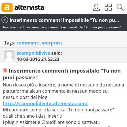
Inserimento commenti impossibile "Tu non puoi passare"
Discussione:
Inserimento commenti impossibile "Tu non puoi passare"
Tags:
commenti
,
worpress
scampolidivita
said:
10-03-2016
21.53.23
Inserimento commenti impossibile "Tu non
puoi passare"
Non riesco più a inserire, a nome di nessuno da nessuna
piattaforma alcun commento in nessun modo su
nessun post del blog
http://scampolidivita.altervista.com/
Mi compare sempre la scritta "Tu non puoi passare"
quali che siano i dati inseriti.
I plugin Askimet e Cloudfllare sono disattivati.