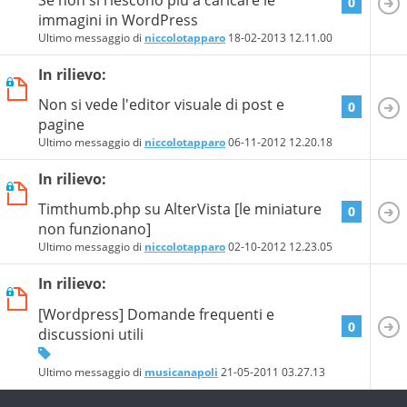
0
immagini in WordPress
Ultimo messaggio di
niccolotapparo
18-02-2013
12.11.00
In rilievo:
Non si vede l'editor visuale di post e
0
pagine
Ultimo messaggio di
niccolotapparo
06-11-2012
12.20.18
In rilievo:
Timthumb.php su AlterVista [le miniature
0
non funzionano]
Ultimo messaggio di
niccolotapparo
02-10-2012
12.23.05
In rilievo:
[Wordpress] Domande frequenti e
0
discussioni utili
Ultimo messaggio di
musicanapoli
21-05-2011
03.27.13