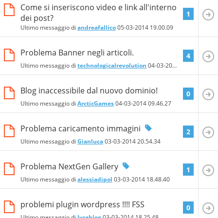
Come si inseriscono video e link all'interno
1
dei post?
Ultimo messaggio di
andreafallico
05-03-2014
19.00.09
Problema Banner negli articoli.
4
Ultimo messaggio di
technologicalrevolution
04-03-2014
12.02.30
Blog inaccessibile dal nuovo dominio!
0
Ultimo messaggio di
ArcticGames
04-03-2014
09.46.27
Problema caricamento immagini
2
Ultimo messaggio di
Gianluca
03-03-2014
20.54.34
Problema NextGen Gallery
1
Ultimo messaggio di
alessiadipol
03-03-2014
18.48.40
problemi plugin wordpress !!!! FSS
0
Ultimo messaggio di
lyrablog
03-03-2014
18.25.48