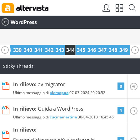
WordPress
7
338
339
340
341
342
343
344
345
346
347
348
349
350
1
362
363
Sticky Threads
In rilievo:
av migrator
0
Ultimo messaggio di
alemoppo
07-03-2024
20.20.52
In rilievo:
Guida a WordPress
1
Ultimo messaggio di
cucinamartina
30-04-2013
16.45.46
In rilievo:
Se non si riescono più a caricare le