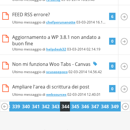
FEED RSS errore?
6
Ultimo messaggio di
chefperunanotte
03-03-2014
16.13.59
Aggiornamento a WP 3.8.1 non andato a
0
buon fine
Ultimo messaggio di
helpdesk32
03-03-2014
02.14.19
Non mi funziona Woo Tabs - Canvas
0
Ultimo messaggio di
scusasepoco
02-03-2014
14.56.42
Ampliare l'area di scrittura dei post
0
Ultimo messaggio di
websources
02-03-2014
12.40.01
7
338
339
340
341
342
343
344
345
346
347
348
349
350
1
362
363