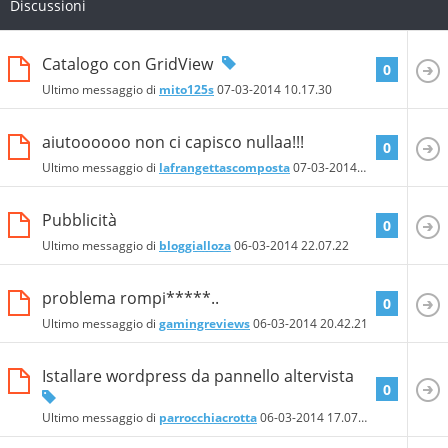
Discussioni
Catalogo con GridView
0
Ultimo messaggio di
mito125s
07-03-2014
10.17.30
aiutoooooo non ci capisco nullaa!!!
0
Ultimo messaggio di
lafrangettascomposta
07-03-2014
00.58.52
Pubblicità
0
Ultimo messaggio di
bloggialloza
06-03-2014
22.07.22
problema rompi*****..
0
Ultimo messaggio di
gamingreviews
06-03-2014
20.42.21
Istallare wordpress da pannello altervista
0
Ultimo messaggio di
parrocchiacrotta
06-03-2014
17.07.25