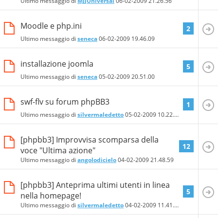
Ultimo messaggio di
MJJUniversal
06-02-2009
21.26.56
Moodle e php.ini
2
Ultimo messaggio di
seneca
06-02-2009
19.46.09
installazione joomla
5
Ultimo messaggio di
seneca
05-02-2009
20.51.00
swf-flv su forum phpBB3
1
Ultimo messaggio di
silvermaledetto
05-02-2009
10.22.50
[phpbb3] Improvvisa scomparsa della
12
voce "Ultima azione"
Ultimo messaggio di
angolodicielo
04-02-2009
21.48.59
[phpbb3] Anteprima ultimi utenti in linea
5
nella homepage!
Ultimo messaggio di
silvermaledetto
04-02-2009
11.41.44