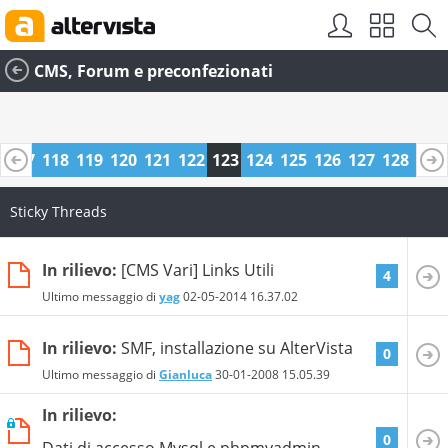
CMS, Forum e preconfezionati
6
117
118
119
120
121
122
123
124
125
126
127
128
129
0
141
142
Sticky Threads
In rilievo:
[CMS Vari] Links Utili
4
Ultimo messaggio di
yag
02-05-2014
16.37.02
In rilievo:
SMF, installazione su AlterVista
0
Ultimo messaggio di
Gianluca
30-01-2008
15.05.39
In rilievo:
0
Dati di accesso Mysql e phpmyadmin