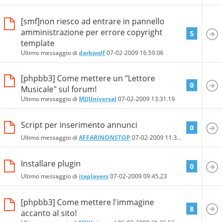
[smf]non riesco ad entrare in pannello
amministrazione per errore copyright
5
template
Ultimo messaggio di
darkwolf
07-02-2009
16.59.06
[phpbb3] Come mettere un "Lettore
0
Musicale" sul forum!
Ultimo messaggio di
MJJUniversal
07-02-2009
13.31.19
Script per inserimento annunci
0
Ultimo messaggio di
AFFARINONSTOP
07-02-2009
11.35.27
Installare plugin
0
Ultimo messaggio di
itaplayers
07-02-2009
09.45.23
[phpbb3] Come mettere l'immagine
8
accanto al sito!