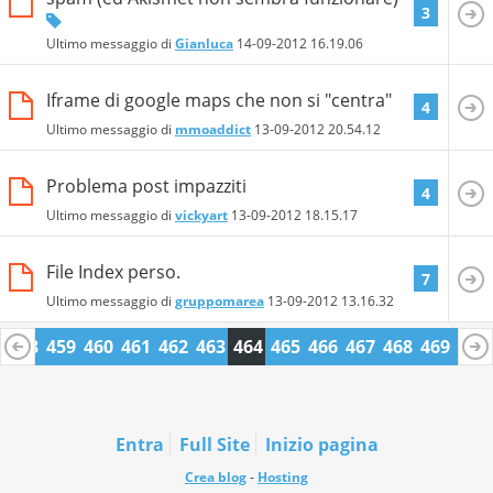
3
Ultimo messaggio di
Gianluca
14-09-2012
16.19.06
Iframe di google maps che non si "centra"
4
Ultimo messaggio di
mmoaddict
13-09-2012
20.54.12
Problema post impazziti
4
Ultimo messaggio di
vickyart
13-09-2012
18.15.17
File Index perso.
7
Ultimo messaggio di
gruppomarea
13-09-2012
13.16.32
7
458
459
460
461
462
463
464
465
466
467
468
469
470
1
482
483
Entra
Full Site
Inizio pagina
Crea blog
-
Hosting