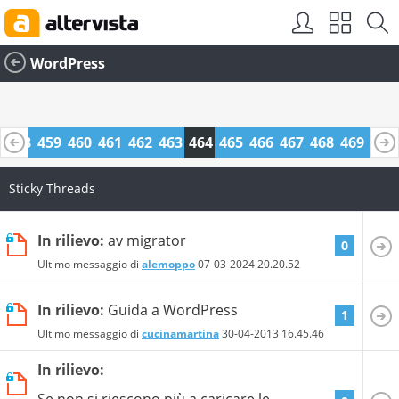
WordPress
7
458
459
460
461
462
463
464
465
466
467
468
469
470
1
482
483
Sticky Threads
In rilievo:
av migrator
0
Ultimo messaggio di
alemoppo
07-03-2024
20.20.52
In rilievo:
Guida a WordPress
1
Ultimo messaggio di
cucinamartina
30-04-2013
16.45.46
In rilievo:
Se non si riescono più a caricare le