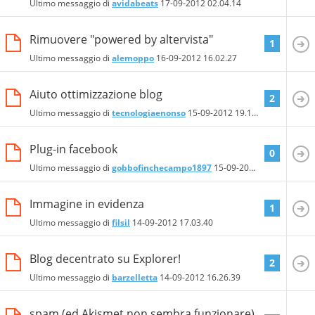
Ultimo messaggio di
avidabeats
17-09-2012
02.04.14
Rimuovere "powered by altervista"
1
Ultimo messaggio di
alemoppo
16-09-2012
16.02.27
Aiuto ottimizzazione blog
2
Ultimo messaggio di
tecnologiaenonso
15-09-2012
19.17.49
Plug-in facebook
0
Ultimo messaggio di
gobbofinchecampo1897
15-09-2012
00.50.34
Immagine in evidenza
1
Ultimo messaggio di
filsil
14-09-2012
17.03.40
Blog decentrato su Explorer!
2
Ultimo messaggio di
barzelletta
14-09-2012
16.26.39
spam (ed Akismet non sembra funzionare)