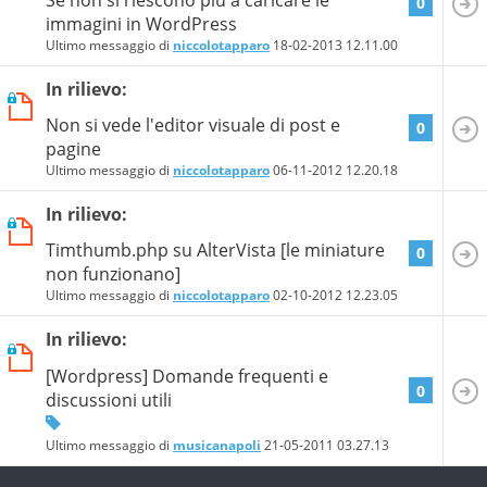
0
immagini in WordPress
Ultimo messaggio di
niccolotapparo
18-02-2013
12.11.00
In rilievo:
Non si vede l'editor visuale di post e
0
pagine
Ultimo messaggio di
niccolotapparo
06-11-2012
12.20.18
In rilievo:
Timthumb.php su AlterVista [le miniature
0
non funzionano]
Ultimo messaggio di
niccolotapparo
02-10-2012
12.23.05
In rilievo:
[Wordpress] Domande frequenti e
0
discussioni utili
Ultimo messaggio di
musicanapoli
21-05-2011
03.27.13