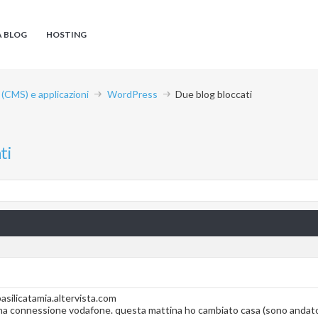
A BLOG
HOSTING
CMS) e applicazioni
WordPress
Due blog bloccati
ti
basilicatamia.altervista.com
 una connessione vodafone. questa mattina ho cambiato casa (sono andato 