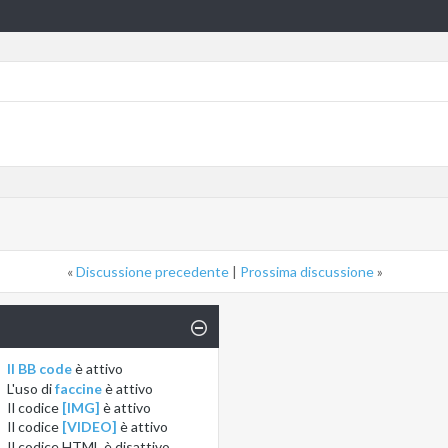
«
Discussione precedente
|
Prossima discussione
»
Il BB code
è
attivo
L'uso di
faccine
è
attivo
Il codice
[IMG]
è
attivo
Il codice
[VIDEO]
è
attivo
Il codice HTML è
disattivo