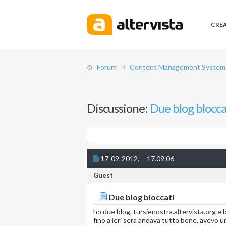
CRE
Forum
Content Management System (
Discussione:
Due blog blocca
17-09-2012,
17.09.06
Guest
Due blog bloccati
ho due blog, tursienostra.altervista.org e 
fino a ieri sera andava tutto bene, avevo