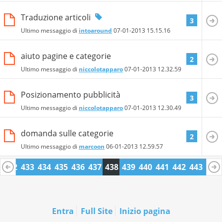
Traduzione articoli
3
Ultimo messaggio di
intoaround
07-01-2013
15.15.16
aiuto pagine e categorie
2
Ultimo messaggio di
niccolotapparo
07-01-2013
12.32.59
Posizionamento pubblicità
3
Ultimo messaggio di
niccolotapparo
07-01-2013
12.30.49
domanda sulle categorie
2
Ultimo messaggio di
marcoon
06-01-2013
12.59.57
1
432
433
434
435
436
437
438
439
440
441
442
443
444
5
456
457
Entra
Full Site
Inizio pagina