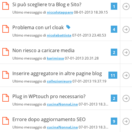
Si può scegliere tra Blog e Sito?
1
Ultimo messaggio di
niccolotapparo
08-01-2013
18.39.15
Problema con url cloak
4
Ultimo messaggio di
nicolabattista
07-01-2013
23.40.53
Non riesco a caricare media
2
Ultimo messaggio di
karimissa
07-01-2013
20.31.28
Inserire aggregatore in altre pagine blog
11
Ultimo messaggio di
collezionieuro
07-01-2013
19.37.19
Plug in WPtouch pro necessario?
2
Ultimo messaggio di
cucinaNonnaLina
07-01-2013
18.39.08
Errore dopo aggiornamento SEO
9
Ultimo messaggio di
cucinaNonnaLina
07-01-2013
18.32.30