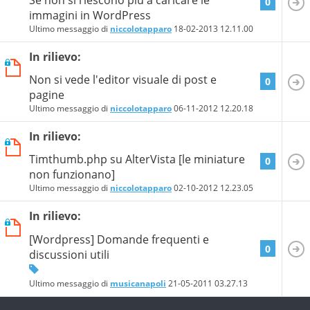
0
immagini in WordPress
Ultimo messaggio di
niccolotapparo
18-02-2013
12.11.00
In rilievo:
Non si vede l'editor visuale di post e
0
pagine
Ultimo messaggio di
niccolotapparo
06-11-2012
12.20.18
In rilievo:
Timthumb.php su AlterVista [le miniature
0
non funzionano]
Ultimo messaggio di
niccolotapparo
02-10-2012
12.23.05
In rilievo:
[Wordpress] Domande frequenti e
0
discussioni utili
Ultimo messaggio di
musicanapoli
21-05-2011
03.27.13