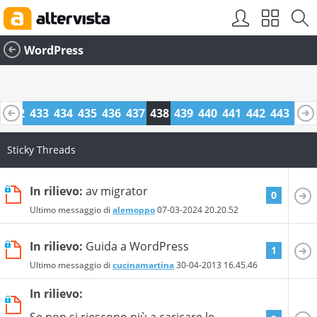
WordPress
1
432
433
434
435
436
437
438
439
440
441
442
443
444
5
456
457
Sticky Threads
In rilievo:
av migrator
0
Ultimo messaggio di
alemoppo
07-03-2024
20.20.52
In rilievo:
Guida a WordPress
1
Ultimo messaggio di
cucinamartina
30-04-2013
16.45.46
In rilievo:
Se non si riescono più a caricare le