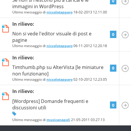
0
immagini in WordPress
Ultimo messaggio di
niccolotapparo
18-02-2013
12.11.00
In rilievo:
Non si vede l'editor visuale di post e
0
pagine
Ultimo messaggio di
niccolotapparo
06-11-2012
12.20.18
In rilievo:
Timthumb.php su AlterVista [le miniature
0
non funzionano]
Ultimo messaggio di
niccolotapparo
02-10-2012
12.23.05
In rilievo:
[Wordpress] Domande frequenti e
0
discussioni utili
Ultimo messaggio di
musicanapoli
21-05-2011
03.27.13