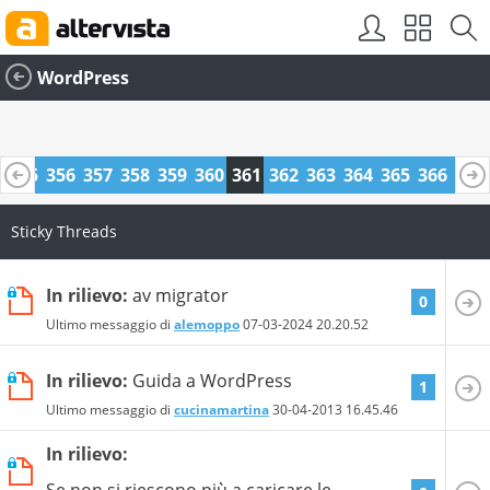
WordPress
4
355
356
357
358
359
360
361
362
363
364
365
366
367
8
379
380
Sticky Threads
In rilievo:
av migrator
0
Ultimo messaggio di
alemoppo
07-03-2024
20.20.52
In rilievo:
Guida a WordPress
1
Ultimo messaggio di
cucinamartina
30-04-2013
16.45.46
In rilievo:
Se non si riescono più a caricare le