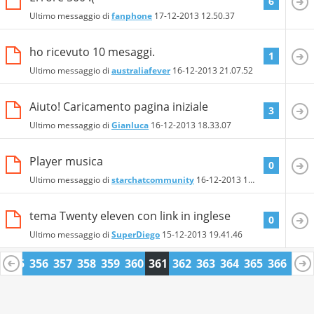
6
Ultimo messaggio di
fanphone
17-12-2013
12.50.37
ho ricevuto 10 mesaggi.
1
Ultimo messaggio di
australiafever
16-12-2013
21.07.52
Aiuto! Caricamento pagina iniziale
3
Ultimo messaggio di
Gianluca
16-12-2013
18.33.07
Player musica
0
Ultimo messaggio di
starchatcommunity
16-12-2013
16.54.39
tema Twenty eleven con link in inglese
0
Ultimo messaggio di
SuperDiego
15-12-2013
19.41.46
4
355
356
357
358
359
360
361
362
363
364
365
366
367
8
379
380