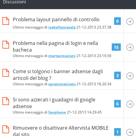
Discussioni
Problema layout pannello di controllo
0
Ultimo messaggio di
isabellamasala
21-12-2013
23.37.38
Problema nella pagina di login e nella
15
bacheca
Ultimo messaggio di
martacreazioni
21-12-2013
23.19.56
Come si tolgono i banner adsense dagli
3
articoli del blog ?
Ultimo messaggio di
sgrammaticato
21-12-2013
18.20.34
Si sono azzerati i guadagni di google
6
adsense
Ultimo messaggio di
fanphone
21-12-2013
14.29.45
Rimuovere o disattivare Altervista MOBILE
1
dal sito