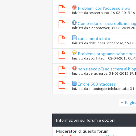
Problemi con l'accesso a wp
Iniziata da
testzerouno
‎, 16-02-2015 16
Come ridurre i pesi delle immag
Iniziata da
sinnohtower
‎, 31-03-2015 20
caricamento foto
Iniziata da
dolciideezuccherose
‎, 15-0
Problema programmazione pos
Iniziata da
yourhitech
‎, 02-04-2015 00.
non riesco più ad accere al blog
Iniziata da
verachords
‎, 31-03-2015 19.
Errore 500 htaccess
Iniziata da
antoniogabrielebrancato
‎, 3
Pagin
Informazioni sul forum e opzioni
Moderatori di questo forum