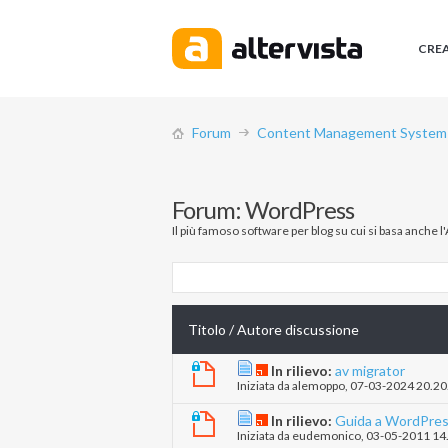
CRE
Forum
Content Management System (
Forum:
WordPress
Il più famoso software per blog su cui si basa anche l
Titolo
/
Autore discussione
In rilievo:
av migrator
Iniziata da
alemoppo
‎, 07-03-2024 20.20
In rilievo:
Guida a WordPre
Iniziata da
eudemonico
‎, 03-05-2011 14