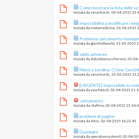
Come mostrare la lista delle s
Iniziata da
verachords
‎, 03-04-2015 13.
Impossibilità a modificare i wid
Iniziata da
metamedicina
‎, 01-04-2015 
Problema caricamento immagin
Iniziata da
glamhellworld
‎, 31-03-2015 
saldo adsense
Iniziata da
dolciideezuccherose
‎, 01-0
Menù a tendina. COme Gestirl
Iniziata da
verachords
‎, 31-03-2015 13.
[URGENTE] Impossibile accede
Iniziata da
yourhitech
‎, 02-04-2015 21.
caricamento
Iniziata da
ritafimo
‎, 02-04-2015 15.34.
problemi di pagine
Iniziata da
Xitos
‎, 02-04-2015 16.22.45
Guadagni
Iniziata da
operativesystem0
‎, 02-04-2