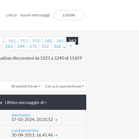
cerca
nuovi messaggi
LOGIN
...
162
212
252
260
261
262
263
264
272
312
362
...
ualizza discussioni da 5221 a 5240 di 11659
Strumenti forum
Cerca in questo forum
te
Ultimo messaggio di
alemoppo
07-03-2024,
20.20.52
cucinamartina
30-04-2013,
16.45.46