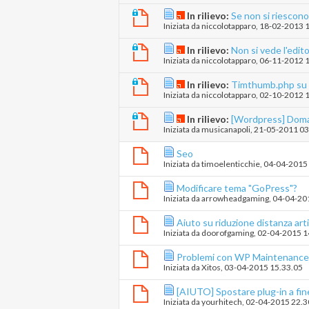
In rilievo:
Se non si riescono
Iniziata da
niccolotapparo
‎, 18-02-2013 
In rilievo:
Non si vede l'edito
Iniziata da
niccolotapparo
‎, 06-11-2012 
In rilievo:
Timthumb.php su A
Iniziata da
niccolotapparo
‎, 02-10-2012 
In rilievo:
[Wordpress] Doman
Iniziata da
musicanapoli
‎, 21-05-2011 0
Seo
Iniziata da
timoelenticchie
‎, 04-04-2015
Modificare tema "GoPress"?
Iniziata da
arrowheadgaming
‎, 04-04-2
Aiuto su riduzione distanza art
Iniziata da
doorofgaming
‎, 02-04-2015 
Problemi con WP Maintenance
Iniziata da
Xitos
‎, 03-04-2015 15.33.05
[AIUTO] Spostare plug-in a fine
Iniziata da
yourhitech
‎, 02-04-2015 22.