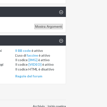
ni
Il BB code
è
attivo
L'uso di
faccine
è
attivo
Il codice
[IMG]
è
attivo
ggi
Il codice
[VIDEO]
è
attivo
Il codice HTML è
disattivo
Regole del forum
Archivio
|
Inizio pagina