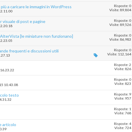
Risposte: 0
 più a caricare le immagini in WordPress
Visite: 89,804
12.11.00
Risposte: 0
r visuale di post e pagine
Visite: 89,526
12.20.18
Risposte: 0
lterVista [le miniature non funzionano]
Visite: 86,983
12.23.05
Risposte: 0
de frequenti e discussioni utili
Visite: 112,164
3.27.13
Risposte: 2
Visite: 826
 16.23.22
Risposte: 0
Visite: 823
015 10.43.08
Risposte: 9
icolo testo
Visite: 957
14.31.32
Risposte: 1
Visite: 768
Risposte: 4
 articolo
Visite: 724
30.39