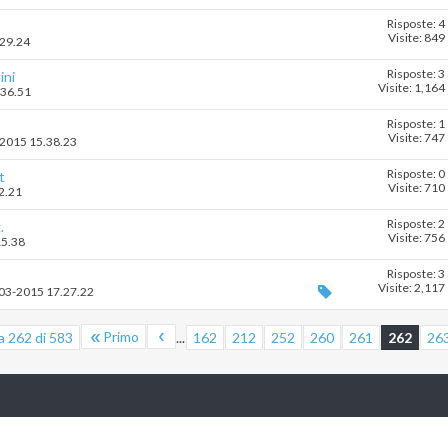
Risposte: 4
Visite: 849
.29.24
Risposte: 3
ini
Visite: 1,164
.36.51
Risposte: 1
Visite: 747
3-2015 15.38.23
Risposte: 0
t
Visite: 710
42.21
Risposte: 2
.
Visite: 756
15.38
Risposte: 3
Visite: 2,117
1-03-2015 17.27.22
Primo
a 262 di 583
...
162
212
252
260
261
262
26