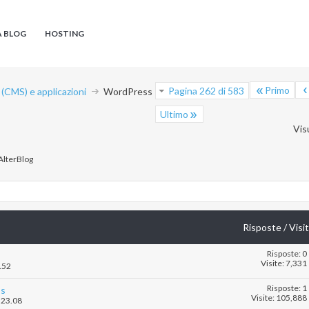
A BLOG
HOSTING
Primo
Pagina 262 di 583
CMS) e applicazioni
WordPress
Ultimo
Vis
'AlterBlog
Risposte
/
Visi
Risposte: 0
Visite: 7,331
.52
Risposte: 1
ss
Visite: 105,888
.23.08