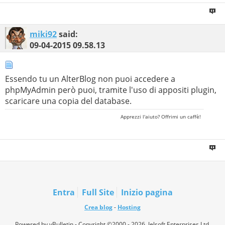
miki92
said:
09-04-2015
09.58.13
Essendo tu un AlterBlog non puoi accedere a
phpMyAdmin però puoi, tramite l'uso di appositi plugin,
scaricare una copia del database.
Apprezzi l'aiuto? Offrimi un caffè!
Entra
Full Site
Inizio pagina
Crea blog
-
Hosting
Powered by vBulletin - Copyright ©2000 - 2026, Jelsoft Enterprises Ltd.