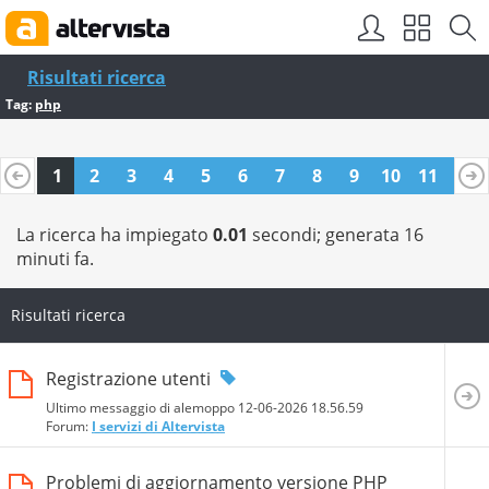
Risultati ricerca
Tag:
php
1
2
3
4
5
6
7
8
9
10
11
12
13
14
15
16
17
18
19
20
La ricerca ha impiegato
0.01
secondi; generata 16
minuti fa.
Risultati ricerca
Registrazione utenti
Ultimo messaggio di alemoppo 12-06-2026
18.56.59
Forum:
I servizi di Altervista
Problemi di aggiornamento versione PHP