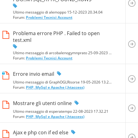
Ultimo messaggio di alemoppo 15-12-2023
20.34.04
Forum:
Problemi Tecnici Account
Problema errore PHP . Failed to open
test.xml
Ultimo messaggio di arcobalenogymnprato 25-09-2023
00.54.34
Forum:
Problemi Tecnici Account
Errore invio email
Ultimo messaggio di GraphOGLRisorse 19-05-2026
13.29.57
Forum:
PHP, MySql e Apache (.htaccess)
Mostrare gli utenti online
Ultimo messaggio di esperatempo 22-08-2023
17.32.21
Forum:
PHP, MySql e Apache (.htaccess)
Ajax e php con if ed else