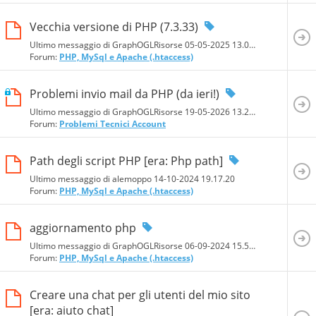
Vecchia versione di PHP (7.3.33)
Ultimo messaggio di GraphOGLRisorse 05-05-2025
13.07.41
Forum:
PHP, MySql e Apache (.htaccess)
Problemi invio mail da PHP (da ieri!)
Ultimo messaggio di GraphOGLRisorse 19-05-2026
13.29.06
Forum:
Problemi Tecnici Account
Path degli script PHP [era: Php path]
Ultimo messaggio di alemoppo 14-10-2024
19.17.20
Forum:
PHP, MySql e Apache (.htaccess)
aggiornamento php
Ultimo messaggio di GraphOGLRisorse 06-09-2024
15.53.44
Forum:
PHP, MySql e Apache (.htaccess)
Creare una chat per gli utenti del mio sito
[era: aiuto chat]