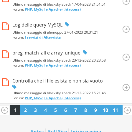
Ultimo messaggio di blackskyisback 17-04-2023
21.51.51
Forum:
PHP, MySql e Apache (.htaccess)
Log delle query MySQL
Ultimo messaggio di alemoppo 27-01-2023
20.31.21
Forum:
I servizi di Altervista
preg_match_all e array_unique
Ultimo messaggio di blackskyisback 23-12-2022
20.23.58
Forum:
PHP, MySql e Apache (.htaccess)
Controlla che il file esista e non sia vuoto
Ultimo messaggio di blackskyisback 21-12-2022
15.21.46
Forum:
PHP, MySql e Apache (.htaccess)
1
2
3
4
5
6
7
8
9
10
11
12
13
14
15
16
17
18
19
20
Entra
Full Site
Inizio pagina