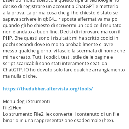
Essendo molto scettico a questo tipe di tecnologie ho
deciso di registrare un account a ChatGPT e metterlo
alla prova. La prima cosa che gli ho chiesto è stato se
sapeva scrivere in qb64... risposta affermativa ma poi
quando gli ho chiesto di scrivermi un codice il risultato
non è andato a buon fine. Decisi di riprovare ma con il
PHP. Bhe questi sono i risultati: mi ha scritto codici in
pochi secondi dove io molto probabilmente ci avre
messo qualche giorno. vi lascio la scermata di home che
mi ha creato. Tutti i codici, testi, stile delle pagine e
script scaricabili sono stati interamente ceati da
ChatGTP. IO ho dovuto solo fare qualche arrangiamento
ma nulla di che.
https://thedubber.altervista.org/tools/
Menu degli Strumenti
File2Hex
Lo strumento File2Hex converte il contenuto di un file
binario in una rappresentazione esadecimale (hex).