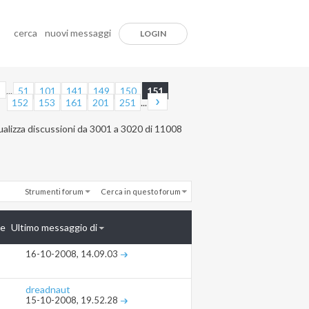
cerca
nuovi messaggi
LOGIN
...
51
101
141
149
150
151
152
153
161
201
251
...
ualizza discussioni da 3001 a 3020 di 11008
Strumenti forum
Cerca in questo forum
te
Ultimo messaggio di
16-10-2008,
14.09.03
dreadnaut
15-10-2008,
19.52.28