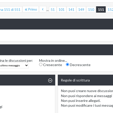
Primo
na 151 di 551
...
51
101
141
149
150
151
15
na le discussioni per:
Mostra in ordine...
Cresecente
Decrescente
Regole di scrittura
Non puoi
creare nuove discussio
Non puoi
rispondere ai messaggi
Non puoi
inserire allegati.
Non puoi
modificare i tuoi messa
gi