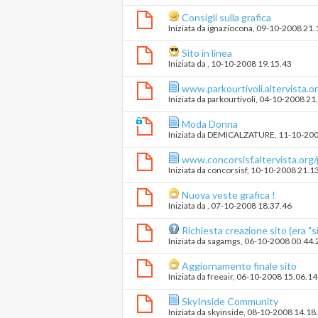
Consigli sulla grafica
Iniziata da
ignaziocona
‎, 09-10-2008 21.
Sito in linea
Iniziata da
‎, 10-10-2008 19.15.43
www.parkourtivoli.altervista.o
Iniziata da
parkourtivoli
‎, 04-10-2008 21
Moda Donna
Iniziata da
DEMICALZATURE
‎, 11-10-20
www.concorsisf.altervista.org
Iniziata da
concorsisf
‎, 10-10-2008 21.1
Nuova veste grafica !
Iniziata da
‎, 07-10-2008 18.37.46
Richiesta creazione sito (era "si
Iniziata da
sagamgs
‎, 06-10-2008 00.44.
Aggiornamento finale sito
Iniziata da
freeair
‎, 06-10-2008 15.06.14
SkyInside Community
Iniziata da
skyinside
‎, 08-10-2008 14.18