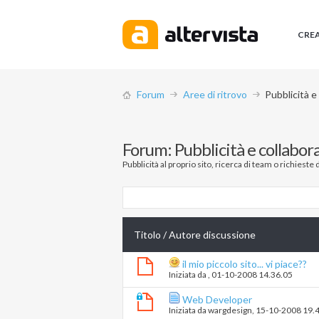
CRE
Forum
Aree di ritrovo
Pubblicità e
Forum:
Pubblicità e collabor
Pubblicità al proprio sito, ricerca di team o richieste 
Titolo
/
Autore discussione
il mio piccolo sito... vi piace??
Iniziata da
‎, 01-10-2008 14.36.05
Web Developer
Iniziata da
wargdesign
‎, 15-10-2008 19.