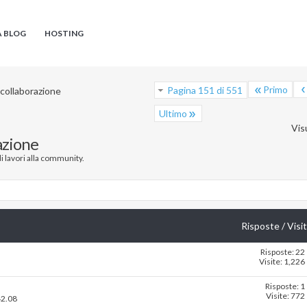
A BLOG
HOSTING
Primo
Pagina 151 di 551
 collaborazione
Ultimo
Vis
azione
di lavori alla community.
Risposte
/
Visi
Risposte: 22
Visite: 1,226
Risposte: 1
Visite: 772
42.08