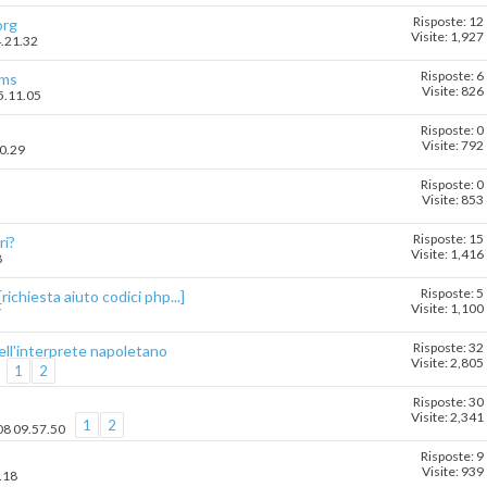
Risposte: 12
org
Visite: 1,927
4.21.32
Risposte: 6
ems
Visite: 826
15.11.05
Risposte: 0
Visite: 792
40.29
Risposte: 0
Visite: 853
Risposte: 15
ri?
Visite: 1,416
8
Risposte: 5
richiesta aiuto codici php...]
Visite: 1,100
7
Risposte: 32
ell'interprete napoletano
Visite: 2,805
1
2
Risposte: 30
Visite: 2,341
1
2
008 09.57.50
Risposte: 9
Visite: 939
.18