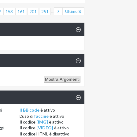
Ultimo
2
153
161
201
251
...
ni
Il BB code
è
attivo
L'uso di
faccine
è
attivo
Il codice
[IMG]
è
attivo
ggi
Il codice
[VIDEO]
è
attivo
Il codice HTML è
disattivo