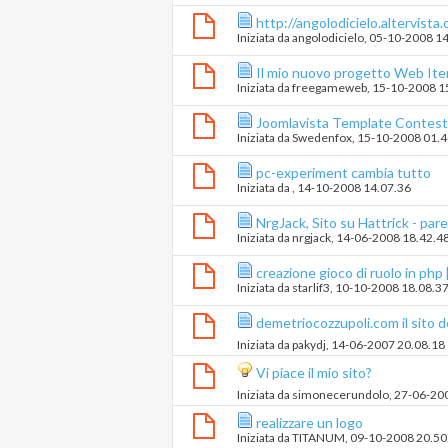
http://angolodicielo.altervista.
Iniziata da
angolodicielo
‎, 05-10-2008 1
Il mio nuovo progetto Web It
Iniziata da
freegameweb
‎, 15-10-2008 
Joomlavista Template Contest
Iniziata da
Swedenfox
‎, 15-10-2008 01.
pc-experiment cambia tutto
Iniziata da
‎, 14-10-2008 14.07.36
NrgJack, Sito su Hattrick - pare
Iniziata da
nrgjack
‎, 14-06-2008 18.42.4
creazione gioco di ruolo in php [
Iniziata da
starlif3
‎, 10-10-2008 18.08.3
demetriocozzupoli.com il sito d
Iniziata da
pakydj
‎, 14-06-2007 20.08.18
Vi piace il mio sito?
Iniziata da
simonecerundolo
‎, 27-06-2
realizzare un logo
Iniziata da
TITANUM
‎, 09-10-2008 20.50