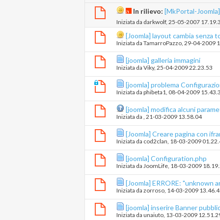
In rilievo:
[MkPortal-Joomla]
Iniziata da
darkwolf
‎, 25-05-2007 17.19.
[Joomla] layout cambia senza t
Iniziata da
TamarroPazzo
‎, 29-04-2009 
[joomla] galleria immagini
Iniziata da
Viky
‎, 25-04-2009 22.23.53
[joomla] problema Configurazi
Iniziata da
phibeta1
‎, 08-04-2009 15.43.
[joomla] modifica alcuni parame
Iniziata da
‎, 21-03-2009 13.58.04
[Joomla] Creare pagina con ifr
Iniziata da
cod2clan
‎, 18-03-2009 01.22
[joomla] Configuration.php
Iniziata da
JoomLife
‎, 18-03-2009 18.19
[Joomla] ERRORE: "unknown ar
Iniziata da
zorroso
‎, 14-03-2009 13.46.
[joomla] inserire Banner pubblic
Iniziata da
unaiuto
‎, 13-03-2009 12.51.2