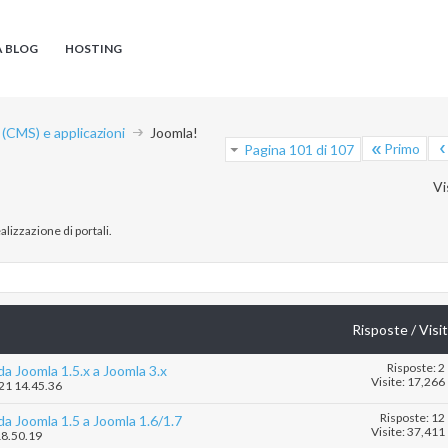
A BLOG
HOSTING
CMS) e applicazioni
Joomla!
Primo
Pagina 101 di 107
Vi
lizzazione di portali.
Risposte
/
Visi
Risposte: 2
a Joomla 1.5.x a Joomla 3.x
Visite: 17,266
021 14.45.36
Risposte: 12
a Joomla 1.5 a Joomla 1.6/1.7
Visite: 37,411
18.50.19