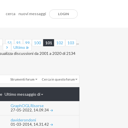
cerca
nuovi messaggi
LOGIN
...
51
91
99
100
101
102
103
...
Ultimo
sualizza discussioni da 2001 a 2020 di 2134
Strumenti forum
Cerca in questo forum
te
Ultimo messaggio di
GraphOGLRisorse
27-05-2022,
14.09.34
daviderondoni
01-03-2014,
14.31.42