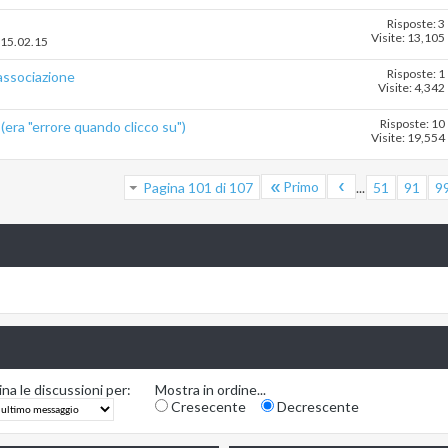
Risposte: 3
Visite: 13,105
 15.02.15
Risposte: 1
 associazione
Visite: 4,342
Risposte: 10
(era "errore quando clicco su")
Visite: 19,554
Primo
Pagina 101 di 107
...
51
91
9
na le discussioni per:
Mostra in ordine...
Cresecente
Decrescente