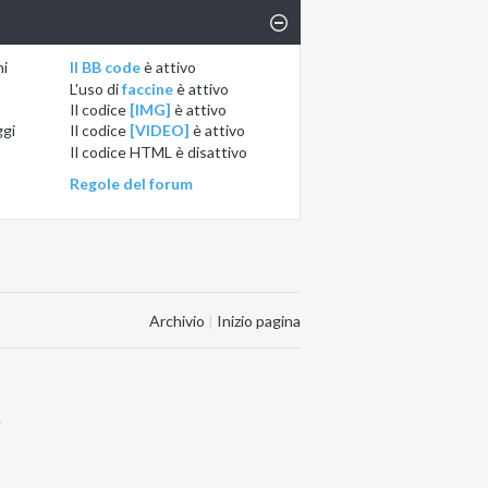
ni
Il BB code
è
attivo
L'uso di
faccine
è
attivo
Il codice
[IMG]
è
attivo
ggi
Il codice
[VIDEO]
è
attivo
Il codice HTML è
disattivo
Regole del forum
Archivio
|
Inizio pagina
.