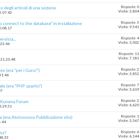
Risposte: 0
o degli articoli di una sezione
Visite: 3,804
15.07.42
Risposte: 5
o connect to the database" in installazione
Visite: 9,541
20.08.17
Risposte: 4
ervista...
Visite: 3,002
.23.46
Risposte: 11
Visite: 7,181
9 21.20.48
Risposte: 2
ex (era "per i Guru!")
Visite: 3,852
.51.46
Risposte: 7
ale (era "PHP sparito")
Visite: 3,619
07
Risposte: 2
ne Kunena Forum
Visite: 6,620
18.29.31
Risposte: 1
la (era:Aiutoooooo.Pubblicazione sito)
Visite: 3,567
5.44
Risposte: 6
ist?
Visite: 6,144
48.33