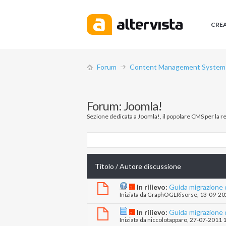
CRE
Forum
Content Management System (
Forum:
Joomla!
Sezione dedicata a Joomla!, il popolare CMS per la rea
Titolo
/
Autore discussione
In rilievo:
Guida migrazione d
Iniziata da
GraphOGLRisorse
‎, 13-09-2
In rilievo:
Guida migrazione d
Iniziata da
niccolotapparo
‎, 27-07-2011 