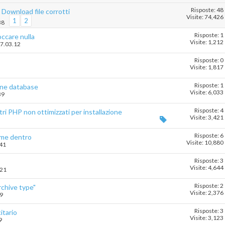
Risposte: 48
 Download file corrotti
Visite: 74,426
1
2
38
Risposte: 1
occare nulla
Visite: 1,212
17.03.12
Risposte: 0
Visite: 1,817
Risposte: 1
one database
Visite: 6,033
39
Risposte: 4
tri PHP non ottimizzati per installazione
Visite: 3,421
Risposte: 6
ame dentro
Visite: 10,880
.41
Risposte: 3
Visite: 4,644
.21
Risposte: 2
chive type"
Visite: 2,376
49
Risposte: 3
itario
Visite: 3,123
9