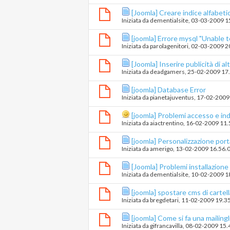
[Joomla] Creare indice alfabetic
Iniziata da
dementialsite
‎, 03-03-2009 
[joomla] Errore mysql "Unable t
Iniziata da
parolagenitori
‎, 02-03-2009 
[Joomla] Inserire publicità di alt
Iniziata da
deadgamers
‎, 25-02-2009 17
[joomla] Database Error
Iniziata da
pianetajuventus
‎, 17-02-200
[joomla] Problemi accesso e ind
Iniziata da
aiactrentino
‎, 16-02-2009 11
[joomla] Personalizzazione port
Iniziata da
amerigo
‎, 13-02-2009 16.56.
[Joomla] Problemi installazio
Iniziata da
dementialsite
‎, 10-02-2009 
[joomla] spostare cms di cartel
Iniziata da
bregdetari
‎, 11-02-2009 19.3
[joomla] Come si fa una mailingl
Iniziata da
gifrancavilla
‎, 08-02-2009 15.