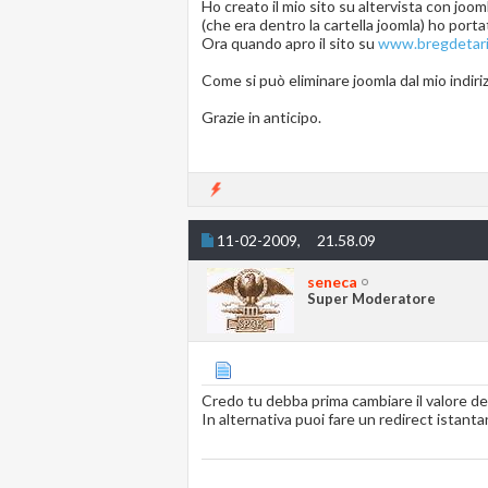
Ho creato il mio sito su altervista con joo
(che era dentro la cartella joomla) ho portat
Ora quando apro il sito su
www.bregdetari.
Come si può eliminare joomla dal mio indiri
Grazie in anticipo.
11-02-2009,
21.58.09
seneca
Super Moderatore
Credo tu debba prima cambiare il valore de
In alternativa puoi fare un redirect istantan