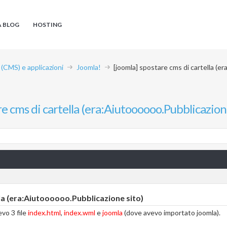
A BLOG
HOSTING
CMS) e applicazioni
Joomla!
[joomla] spostare cms di cartella (e
re cms di cartella (era:Aiutoooooo.Pubblicazion
la (era:Aiutoooooo.Pubblicazione sito)
evo 3 file
index.html
,
index.wml
e
joomla
(dove avevo importato joomla).