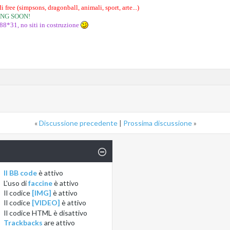
i free (simpsons, dragonball, animali, sport, arte...)
ING SOON!
88*31, no siti in costruzione
«
Discussione precedente
|
Prossima discussione
»
Il BB code
è
attivo
L'uso di
faccine
è
attivo
Il codice
[IMG]
è
attivo
Il codice
[VIDEO]
è
attivo
Il codice HTML è
disattivo
Trackbacks
are
attivo