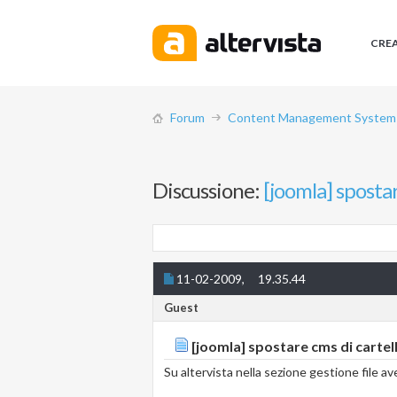
CRE
Forum
Content Management System (
Discussione:
[joomla] sposta
11-02-2009,
19.35.44
Guest
[joomla] spostare cms di cartel
Su altervista nella sezione gestione file av