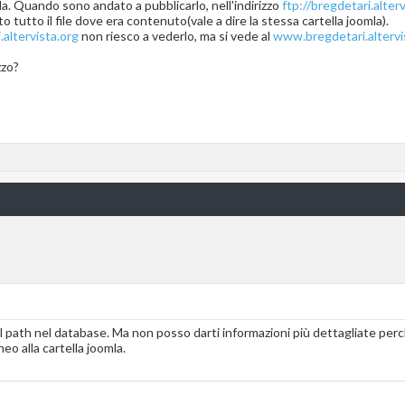
mla. Quando sono andato a pubblicarlo, nell'indirizzo
ftp://bregdetari.alter
o tutto il file dove era contenuto(vale a dire la stessa cartella joomla).
altervista.org
non riesco a vederlo, ma si vede al
www.bregdetari.altervi
zzo?
l path nel database. Ma non posso darti informazioni più dettagliate per
eo alla cartella joomla.