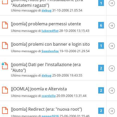
1
"Aiutatemi ragazzi")
Ultimo messaggio di
debug
31-10-2006
21.05.54
[joomla] problema permessi utente
6
Ultimo messaggio di
lukeredfist
28-10-2006
13.15.43
[Joomla] prolemi con banner e login sito
1
Ultimo messaggio di
Swedenfox
19-10-2006
21.29.54
[joomla] Dati per l'installazione (era
2
"Aiuto")
Ultimo messaggio di
debug
25-09-2006
19.43.55
[JOOMLA] Joomla e Altervista
2
Ultimo messaggio di
ccardello
20-09-2006
13.31.44
[Joomla] Redirect (era: "nuova root")
2
Ultimo messaggio di
peppo1616
25-06-2006
01.55.46