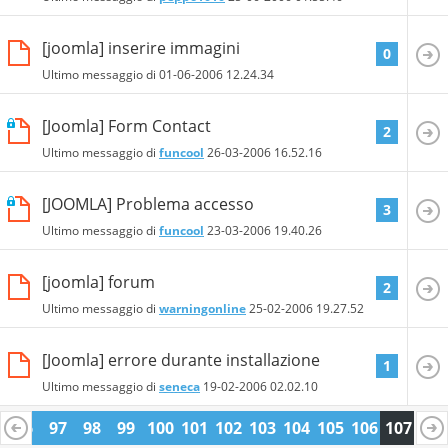
[joomla] inserire immagini
0
Ultimo messaggio di
01-06-2006
12.24.34
[Joomla] Form Contact
2
Ultimo messaggio di
funcool
26-03-2006
16.52.16
[JOOMLA] Problema accesso
3
Ultimo messaggio di
funcool
23-03-2006
19.40.26
[joomla] forum
2
Ultimo messaggio di
warningonline
25-02-2006
19.27.52
[Joomla] errore durante installazione
1
Ultimo messaggio di
seneca
19-02-2006
02.02.10
96
97
98
99
100
101
102
103
104
105
106
107