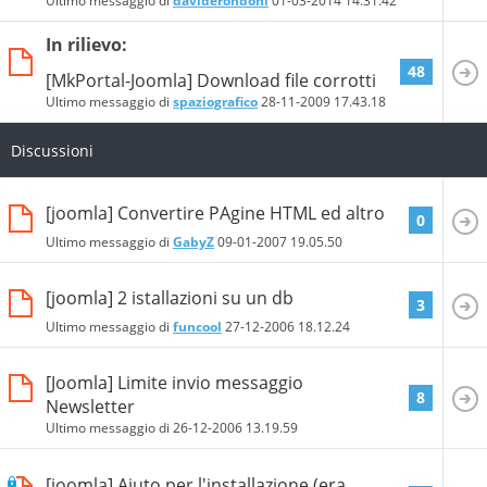
Ultimo messaggio di
daviderondoni
01-03-2014
14.31.42
In rilievo:
48
[MkPortal-Joomla] Download file corrotti
Ultimo messaggio di
spaziografico
28-11-2009
17.43.18
Discussioni
[joomla] Convertire PAgine HTML ed altro
0
Ultimo messaggio di
GabyZ
09-01-2007
19.05.50
[joomla] 2 istallazioni su un db
3
Ultimo messaggio di
funcool
27-12-2006
18.12.24
[Joomla] Limite invio messaggio
8
Newsletter
Ultimo messaggio di
26-12-2006
13.19.59
[joomla] Aiuto per l'installazione (era