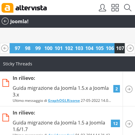
Joomla!
96
97
98
99
100
101
102
103
104
105
106
107
Sticky Threads
In rilievo:
Guida migrazione da Joomla 1.5.x a Joomla
2
3.x
Ultimo messaggio di
GraphOGLRisorse
27-05-2022
14.09.34
In rilievo:
Guida migrazione da Joomla 1.5 a Joomla
12
1.6/1.7