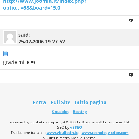
http://www.joomla.it/index.php?
optio...=58&board=15.0
said:
25-02-2006
19.27.52
grazie mille =)
Entra
Full Site
Inizio pagina
Crea blog
-
Hosting
Powered by vBulletin - Copyright ©2000 - 2026, Jelsoft Enterprises Ltd.
SEO by
vBSEO
Traduzione italiana :
www.vbulletin.it
e
www.tecnology-tribe.com
vBulletin Metro Mobile Theme