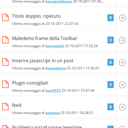
Ultimo messaggio di
loscrignodisusy
26-10-2011
07.58.29
Titolo doppio, ripetuto
0
Ultimo messaggio di
25-10-2011
22.07.54
Maledetto frame della Toolbar
2
Ultimo messaggio di
faeryworld
25-10-2011
17.52.24
Inserire javascript in un post
0
Ultimo messaggio di
freewebsite
25-10-2011
17.35.07
Plugin consigliati
4
Ultimo messaggio di
luca1012
25-10-2011
15.07.44
feed
0
Ultimo messaggio di
speziata
25-10-2011
14.28.01
Problema installazione template.