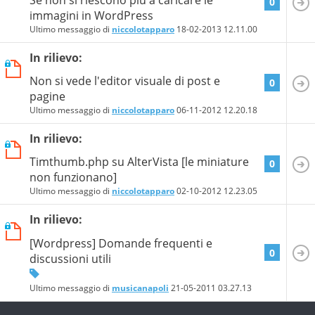
0
immagini in WordPress
Ultimo messaggio di
niccolotapparo
18-02-2013
12.11.00
In rilievo:
Non si vede l'editor visuale di post e
0
pagine
Ultimo messaggio di
niccolotapparo
06-11-2012
12.20.18
In rilievo:
Timthumb.php su AlterVista [le miniature
0
non funzionano]
Ultimo messaggio di
niccolotapparo
02-10-2012
12.23.05
In rilievo:
[Wordpress] Domande frequenti e
0
discussioni utili
Ultimo messaggio di
musicanapoli
21-05-2011
03.27.13