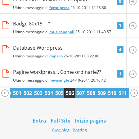
0
Ultimo messaggio di
fermipress
25-10-2011
12.53.30
Badge 80x15 -.-"
1
Ultimo messaggio di
musicanapoli
25-10-2011
11.40.57
Database Wordpress
4
Ultimo messaggio di
dapeco
25-10-2011
08.22.00
Pagine wordpress... Come ordinarle??
1
Ultimo messaggio di
newsangle
24-10-2011
20.16.42
9
500
501
502
503
504
505
506
507
508
509
510
511
512
3
524
525
Entra
Full Site
Inizio pagina
Crea blog
-
Hosting