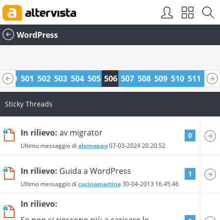
WordPress
9
500
501
502
503
504
505
506
507
508
509
510
511
512
3
524
525
Sticky Threads
In rilievo:
av migrator
0
Ultimo messaggio di
alemoppo
07-03-2024
20.20.52
In rilievo:
Guida a WordPress
1
Ultimo messaggio di
cucinamartina
30-04-2013
16.45.46
In rilievo:
Se non si riescono più a caricare le