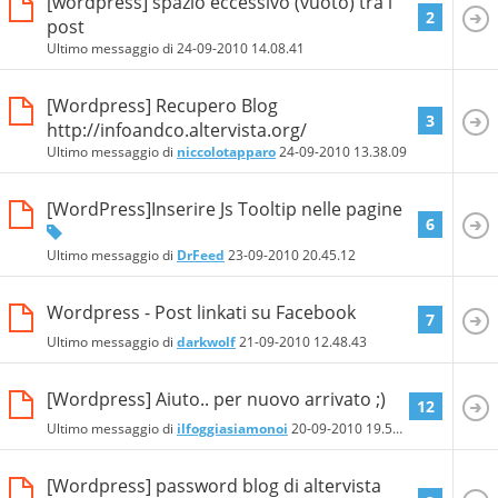
[wordpress] spazio eccessivo (vuoto) tra i
2
post
Ultimo messaggio di
24-09-2010
14.08.41
[Wordpress] Recupero Blog
3
http://infoandco.altervista.org/
Ultimo messaggio di
niccolotapparo
24-09-2010
13.38.09
[WordPress]Inserire Js Tooltip nelle pagine
6
Ultimo messaggio di
DrFeed
23-09-2010
20.45.12
Wordpress - Post linkati su Facebook
7
Ultimo messaggio di
darkwolf
21-09-2010
12.48.43
[Wordpress] Aiuto.. per nuovo arrivato ;)
12
Ultimo messaggio di
ilfoggiasiamonoi
20-09-2010
19.59.56
[Wordpress] password blog di altervista