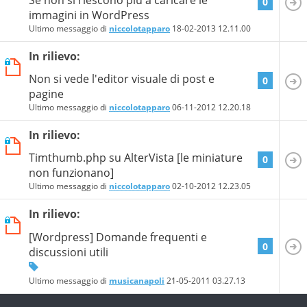
0
immagini in WordPress
Ultimo messaggio di
niccolotapparo
18-02-2013
12.11.00
In rilievo:
Non si vede l'editor visuale di post e
0
pagine
Ultimo messaggio di
niccolotapparo
06-11-2012
12.20.18
In rilievo:
Timthumb.php su AlterVista [le miniature
0
non funzionano]
Ultimo messaggio di
niccolotapparo
02-10-2012
12.23.05
In rilievo:
[Wordpress] Domande frequenti e
0
discussioni utili
Ultimo messaggio di
musicanapoli
21-05-2011
03.27.13