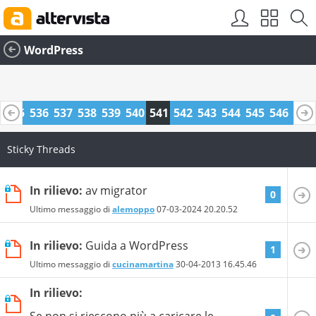
WordPress
4
535
536
537
538
539
540
541
542
543
544
545
546
547
8
559
560
Sticky Threads
In rilievo:
av migrator
0
Ultimo messaggio di
alemoppo
07-03-2024
20.20.52
In rilievo:
Guida a WordPress
1
Ultimo messaggio di
cucinamartina
30-04-2013
16.45.46
In rilievo:
Se non si riescono più a caricare le