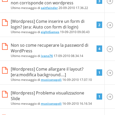
3
non corrisponde con wordpress
Ultimo messaggio di
saitfainder
20-09-2010
17.36.22
[Wordpress] Come inserire un form di
2
login? (era: Aiuto con form di login)
Ultimo messaggio di
eightGames
19-09-2010
09.00.43
Non so come recuperare la password di
4
WordPress
Ultimo messaggio di
ivano76
17-09-2010
08.34.14
[Wordpress] Come allargare il layout?
1
[era:modifica background....]
Ultimo messaggio di
musicanapoli
16-09-2010
17.07.10
[Wordpress] Problema visualizzazione
1
Slide
Ultimo messaggio di
musicanapoli
16-09-2010
16.16.54