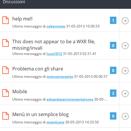
Discussioni
help me!!
1
Ultimo messaggio di
cybernews
31-05-2013
10.00.55
This does not appear to be a WXR file,
0
missing/invali
Ultimo messaggio di
luca1012
31-05-2013
02.51.41
Problema con gli share
0
Ultimo messaggio di
manuprovasito
31-05-2013
00.00.57
Mobile
2
Ultimo messaggio di
edoardosavinientertainme
30-05-2013
20.24.05
Menù in un semplice blog
0
Ultimo messaggio di
manticora
30-05-2013
14.33.50