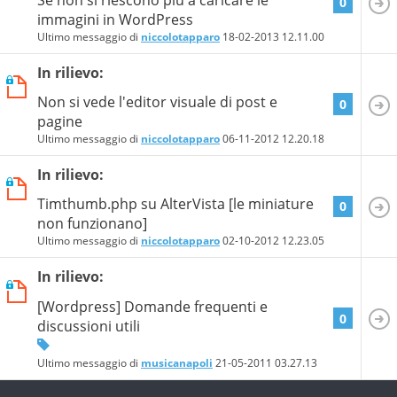
0
immagini in WordPress
Ultimo messaggio di
niccolotapparo
18-02-2013
12.11.00
In rilievo:
Non si vede l'editor visuale di post e
0
pagine
Ultimo messaggio di
niccolotapparo
06-11-2012
12.20.18
In rilievo:
Timthumb.php su AlterVista [le miniature
0
non funzionano]
Ultimo messaggio di
niccolotapparo
02-10-2012
12.23.05
In rilievo:
[Wordpress] Domande frequenti e
0
discussioni utili
Ultimo messaggio di
musicanapoli
21-05-2011
03.27.13