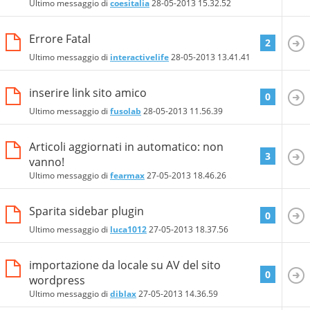
Ultimo messaggio di
coesitalia
28-05-2013
15.32.52
Errore Fatal
2
Ultimo messaggio di
interactivelife
28-05-2013
13.41.41
inserire link sito amico
0
Ultimo messaggio di
fusolab
28-05-2013
11.56.39
Articoli aggiornati in automatico: non
3
vanno!
Ultimo messaggio di
fearmax
27-05-2013
18.46.26
Sparita sidebar plugin
0
Ultimo messaggio di
luca1012
27-05-2013
18.37.56
importazione da locale su AV del sito
0
wordpress
Ultimo messaggio di
diblax
27-05-2013
14.36.59