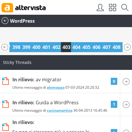
WordPress
6
397
398
399
400
401
402
403
404
405
406
407
408
409
0
421
422
Sticky Threads
In rilievo:
av migrator
0
Ultimo messaggio di
alemoppo
07-03-2024
20.20.52
In rilievo:
Guida a WordPress
1
Ultimo messaggio di
cucinamartina
30-04-2013
16.45.46
In rilievo:
Se non si riescono più a caricare le