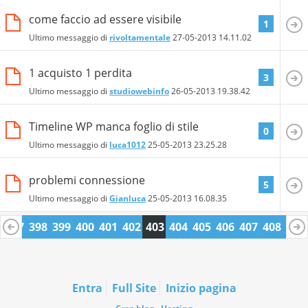
come faccio ad essere visibile
1
Ultimo messaggio di
rivoltamentale
27-05-2013
14.11.02
1 acquisto 1 perdita
3
Ultimo messaggio di
studiowebinfo
26-05-2013
19.38.42
Timeline WP manca foglio di stile
0
Ultimo messaggio di
luca1012
25-05-2013
23.25.28
problemi connessione
5
Ultimo messaggio di
Gianluca
25-05-2013
16.08.35
6
397
398
399
400
401
402
403
404
405
406
407
408
409
0
421
422
Entra
Full Site
Inizio pagina