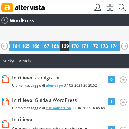
WordPress
2
163
164
165
166
167
168
169
170
171
172
173
174
175
6
187
188
Sticky Threads
In rilievo:
av migrator
0
Ultimo messaggio di
alemoppo
07-03-2024
20.20.52
In rilievo:
Guida a WordPress
1
Ultimo messaggio di
cucinamartina
30-04-2013
16.45.46
In rilievo:
Se non si riescono più a caricare le