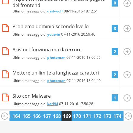
0
del frontend
Ultimo messaggio di
darkwolf
08-11-2016
18.12.51
Problema dominio secondo livello
3
Ultimo messaggio di
youwin
07-11-2016
20.59.46
Akismet funziona ma da errore
2
Ultimo messaggio di
photoman
07-11-2016
18.06.56
Mettere un limite a lunghezza caratteri
2
Ultimo messaggio di
photoman
07-11-2016
18.04.40
Sito con Malware
1
Ultimo messaggio di
karl94
07-11-2016
17.50.28
2
163
164
165
166
167
168
169
170
171
172
173
174
175
6
187
188