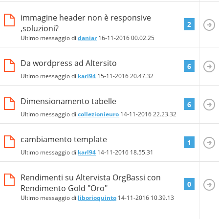
immagine header non è responsive
2
,soluzioni?
Ultimo messaggio di
daniar
16-11-2016
00.02.25
Da wordpress ad Altersito
6
Ultimo messaggio di
karl94
15-11-2016
20.47.32
Dimensionamento tabelle
6
Ultimo messaggio di
collezionieuro
14-11-2016
22.23.32
cambiamento template
1
Ultimo messaggio di
karl94
14-11-2016
18.55.31
Rendimenti su Altervista OrgBassi con
0
Rendimento Gold "Oro"
Ultimo messaggio di
liborioquinto
14-11-2016
10.39.13