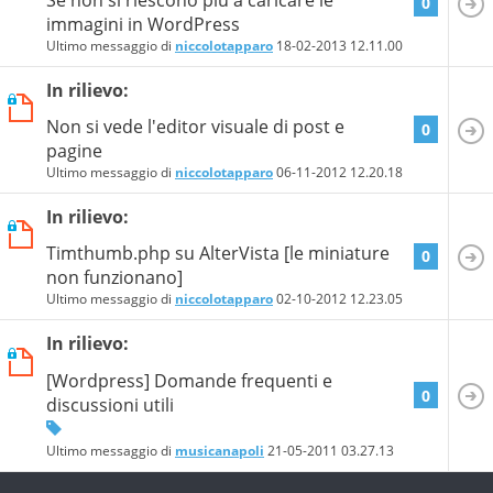
0
immagini in WordPress
Ultimo messaggio di
niccolotapparo
18-02-2013
12.11.00
In rilievo:
Non si vede l'editor visuale di post e
0
pagine
Ultimo messaggio di
niccolotapparo
06-11-2012
12.20.18
In rilievo:
Timthumb.php su AlterVista [le miniature
0
non funzionano]
Ultimo messaggio di
niccolotapparo
02-10-2012
12.23.05
In rilievo:
[Wordpress] Domande frequenti e
0
discussioni utili
Ultimo messaggio di
musicanapoli
21-05-2011
03.27.13