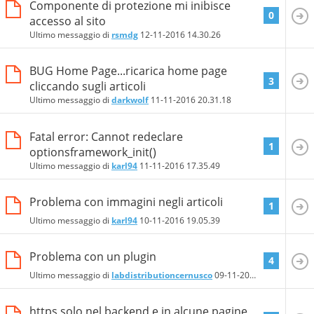
Componente di protezione mi inibisce
0
accesso al sito
Ultimo messaggio di
rsmdg
12-11-2016
14.30.26
BUG Home Page...ricarica home page
3
cliccando sugli articoli
Ultimo messaggio di
darkwolf
11-11-2016
20.31.18
Fatal error: Cannot redeclare
1
optionsframework_init()
Ultimo messaggio di
karl94
11-11-2016
17.35.49
Problema con immagini negli articoli
1
Ultimo messaggio di
karl94
10-11-2016
19.05.39
Problema con un plugin
4
Ultimo messaggio di
labdistributioncernusco
09-11-2016
12.49.59
https solo nel backend e in alcune pagine