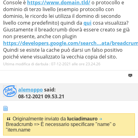
Console è
https://www.domain.tld/
o protocollo e
dominio di terzo livello (esempio protocollo con
dominio, le ricordo lei utilizza il domino di secondo
livello come predefinito) quindi da
qui
cosa visualizza?
Giustamente il breadcrumb dovrà essere creato se già
non presente, anche con plugin
https://developers.google.com/search...ata/breadcru
Quindi se esiste la cache può darsi un falso positivo
poiché viene visualizzato la vecchia copia del sito.
Ultima modifica di darbula : 07-12-2021 alle ore
23.24.26
alemoppo
said:
08-12-2021
09.53.21
Originalmente inviato da
luciadimauro
Breadcrumb => È necessario specificare "name" o
"item.name