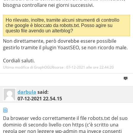
bisogna controllare nei giorni successivi.
Ho rilevato, inoltre, tramite alcuni strumenti di controllo
che google è bloccato da robots.txt. Posso agire su
questo file avendo un alterblog?
Non direttamente, però dovrebbe essere possibile
gestirlo tramite il plugin YoastSEO, se non ricordo male.
Cordiali saluti.
Ultima modifica di GraphOGLRisorse : 07-12-2021 alle ore
22.44.20
darbula
said:
07-12-2021
22.54.15
Da browser vedo correttamente il file robots.txt del suo
dominio di secondo livello con https (c'è scritto una
regola per non leggere wp-admin ma invece consenti