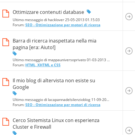
Ottimizzare contenuti database
Ultimo messaggio di hacklover 25-05-2013
01.15.03
Forum:
SEO - Ottimizzazione per motori di ricerca
Barra di ricerca inaspettata nella mia
pagina [era: Aiuto!]
Ultimo messaggio di mappauniversoprivato 01-03-2013
01.36.40
Forum:
HTML, XHTML e CSS
Il mio blog di altervista non esiste su
Google
Ultimo messaggio di lacapannadelsilenzioblog 11-09-2014
22.28.18
Forum:
SEO - Ottimizzazione per motori di ricerca
Cerco Sistemista Linux con esperienza
Cluster e Firewall