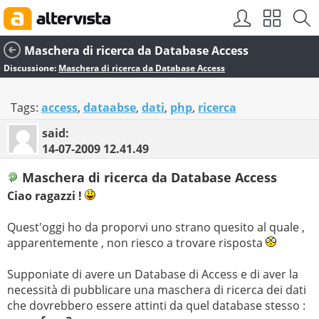
Maschera di ricerca da Database Access
Discussione:
Maschera di ricerca da Database Access
Tags:
access
,
dataabse
,
dati
,
php
,
ricerca
said:
14-07-2009
12.41.49
Maschera di ricerca da Database Access
Ciao ragazzi !
Quest'oggi ho da proporvi uno strano quesito al quale ,
apparentemente , non riesco a trovare risposta
Supponiate di avere un Database di Access e di aver la
necessità di pubblicare una maschera di ricerca dei dati
che dovrebbero essere attinti da quel database stesso :