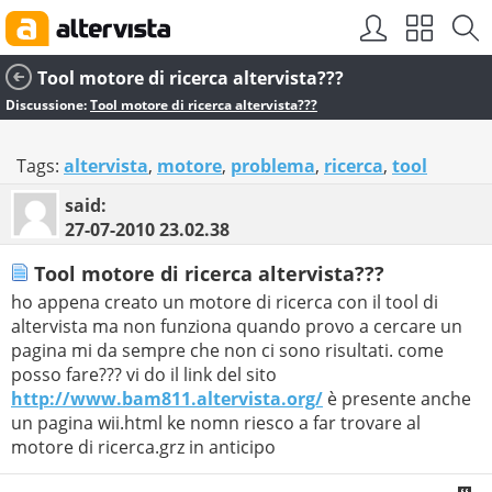
Tool motore di ricerca altervista???
Discussione:
Tool motore di ricerca altervista???
Tags:
altervista
,
motore
,
problema
,
ricerca
,
tool
said:
27-07-2010
23.02.38
Tool motore di ricerca altervista???
ho appena creato un motore di ricerca con il tool di
altervista ma non funziona quando provo a cercare un
pagina mi da sempre che non ci sono risultati. come
posso fare??? vi do il link del sito
http://www.bam811.altervista.org/
è presente anche
un pagina wii.html ke nomn riesco a far trovare al
motore di ricerca.grz in anticipo