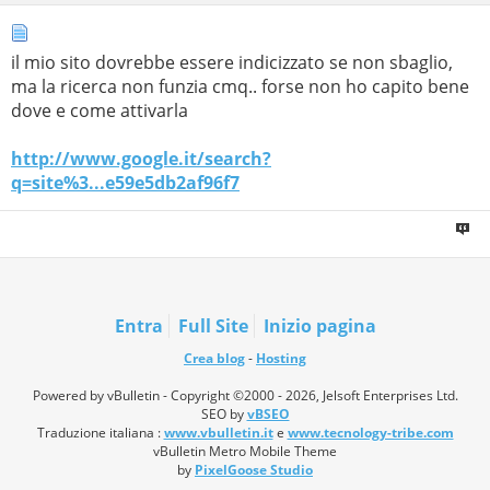
il mio sito dovrebbe essere indicizzato se non sbaglio,
ma la ricerca non funzia cmq.. forse non ho capito bene
dove e come attivarla
http://www.google.it/search?
q=site%3...e59e5db2af96f7
Entra
Full Site
Inizio pagina
Crea blog
-
Hosting
Powered by vBulletin - Copyright ©2000 - 2026, Jelsoft Enterprises Ltd.
SEO by
vBSEO
Traduzione italiana :
www.vbulletin.it
e
www.tecnology-tribe.com
vBulletin Metro Mobile Theme
by
PixelGoose Studio