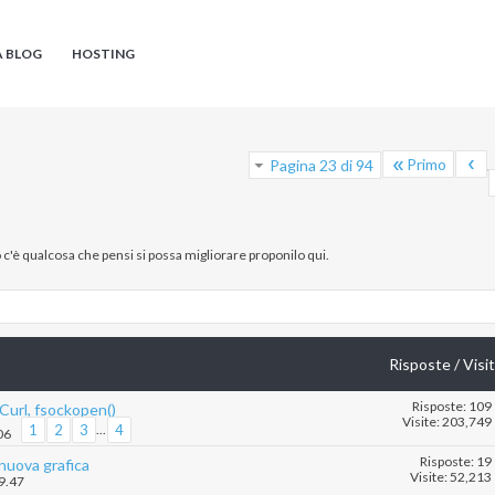
A BLOG
HOSTING
Primo
Pagina 23 di 94
..
o c'è qualcosa che pensi si possa migliorare proponilo qui.
Risposte
/
Visi
Risposte: 109
 Curl, fsockopen()
Visite: 203,749
1
2
3
...
4
06
Risposte: 19
nuova grafica
Visite: 52,213
09.47