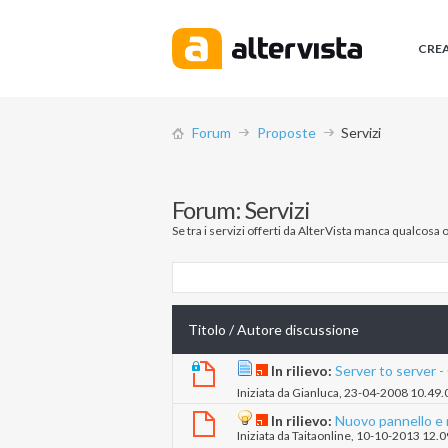
CRE
Forum
Proposte
Servizi
Forum:
Servizi
Se tra i servizi offerti da AlterVista manca qualcosa 
Titolo
/
Autore discussione
In rilievo:
Server to server -
Iniziata da
Gianluca
‎, 23-04-2008 10.49.
In rilievo:
Nuovo pannello e 
Iniziata da
Taitaonline
‎, 10-10-2013 12.