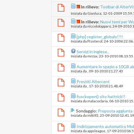
In rilievo:
Toolbar di AlterVi
Iniziata da
Gianluca
‎, 12-01-2009 15.59.
In rilievo:
Nuovi temi per Wo
Iniziata da
niccolotapparo
‎, 24-09-2010 
[php] register_globals!!!!
Iniziata da
Prasterol
‎, 24-10-2006 22.06
Servizi in inglese..
Iniziata da
mrzax
‎, 23-10-2010 08.13.55
Aumentare lo spazio a 10GB a
Iniziata da
‎, 09-10-2010 21.27.43
Prestiti Altercent
Iniziata da
‎, 17-10-2010 21.48.49
fsockopen() sito hattrick!!
Iniziata da
malacoclaria
‎, 06-10-2010 15
Sondaggio:
Proposta aggiunta
Iniziata da
miki92
‎, 25-09-2010 12.41.19
Indirizzamento automatico Mob
Iniziata da
appsleague
‎, 17-09-2010 06.