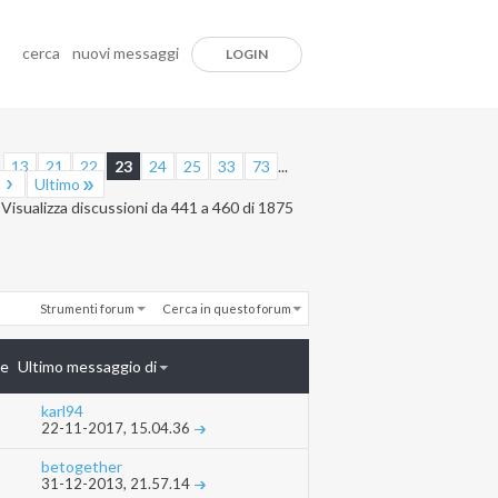
cerca
nuovi messaggi
LOGIN
.
13
21
22
23
24
25
33
73
...
Ultimo
Visualizza discussioni da 441 a 460 di 1875
Strumenti forum
Cerca in questo forum
te
Ultimo messaggio di
karl94
22-11-2017,
15.04.36
betogether
31-12-2013,
21.57.14