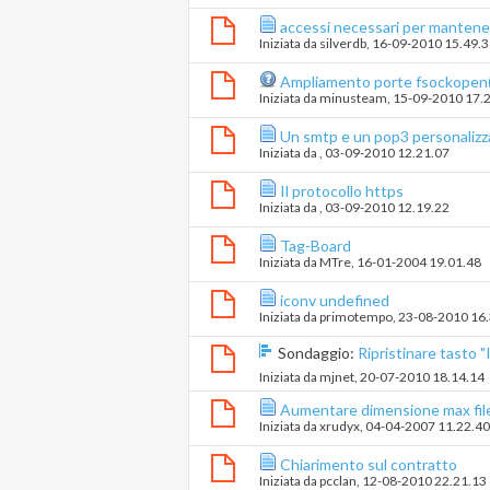
accessi necessari per mantene
Iniziata da
silverdb
‎, 16-09-2010 15.49.
Ampliamento porte fsockopen(
Iniziata da
minusteam
‎, 15-09-2010 17.
Un smtp e un pop3 personalizz
Iniziata da
‎, 03-09-2010 12.21.07
Il protocollo https
Iniziata da
‎, 03-09-2010 12.19.22
Tag-Board
Iniziata da
MTre
‎, 16-01-2004 19.01.48
iconv undefined
Iniziata da
primotempo
‎, 23-08-2010 16
Sondaggio:
Ripristinare tasto "
Iniziata da
mjnet
‎, 20-07-2010 18.14.14
Aumentare dimensione max file
Iniziata da
xrudyx
‎, 04-04-2007 11.22.40
Chiarimento sul contratto
Iniziata da
pcclan
‎, 12-08-2010 22.21.13