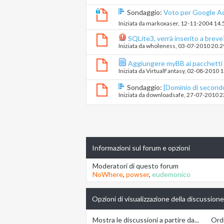
Sondaggio:
Voto per Google Ad
Iniziata da
markoxaser
‎, 12-11-2004 14.
SQLite3, verrà inserito a breve
Iniziata da
wholeness
‎, 03-07-2010 20.
Aggiungere myBB ai pacchetti o
Iniziata da
VirtualFantasy
‎, 02-08-2010 
Sondaggio:
[Dominio di second
Iniziata da
downloadsafe
‎, 27-07-2010 
Informazioni sul forum e opzioni
Moderatori di questo forum
NoWhere
,
powser
,
eudemonico
Opzioni di visualizzazione della discussione
Mostra le discussioni a partire da...
Ordi