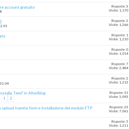
Risposte: 3
re account gratuito
Visite: 1,170
38
Risposte: 2
)
Visite: 1,266
22.01
Risposte: 1
ato
Visite: 1,210
Risposte: 0
Visite: 1,014
Risposte: 7
Visite: 2,484
Risposte: 2
Visite: 1,213
.31.04
Installa Temi" in AlterBlog
Risposte: 31
Visite: 5,093
1
2
Risposte: 23
 upload tramite form e installazione del modulo FTP
Visite: 7,061
Risposte: 5
Visite: 1,211