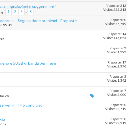
Risposte: 212
sta, segnalazioni e suggerimenti
Visite: 252,215
1
2
3
...
8
14
Risposte: 0
rdpress - Segnalazione problemi - Proposte
Visite: 46,759
16.59.39
Risposte: 14
Visite: 145,823
.09
Risposte: 2
Visite: 1,292
Risposte: 17
lmeno e 50GB di banda per mese
Visite: 2,376
Risposte: 3
Visite: 1,342
Risposte: 7
Visite: 2,000
.06.28
 server HTTPS condiviso
Risposte: 0
Visite: 22,719
Risposte: 0
ile
Visite: 22,515
57.57