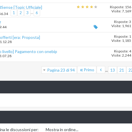
Sense [Topic Ufficiale]
Risposte: 156
Visite: 7,169
1
2
3
...
6
56.34
Risposte: 3
?
Visite: 1,961
29.44
Risposte: 1
fferti [era: Proposta]
Visite: 1,185
11.12.28
o livello] Pagamento con onebip
Risposte: 4
Visite: 2,244
23.07.28
Primo
Pagina 23 di 94
...
13
21
2
na le discussioni per:
Mostra in ordine...