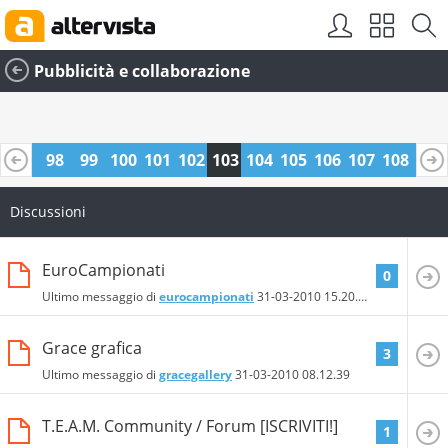
Pubblicità e collaborazione
97
98
99
100
101
102
103
104
105
106
107
108
109
0
121
122
Discussioni
EuroCampionati
0
Ultimo messaggio di
eurocampionati
31-03-2010
15.20.06
Grace grafica
3
Ultimo messaggio di
gracegallery
31-03-2010
08.12.39
T.E.A.M. Community / Forum [ISCRIVITI!]
1