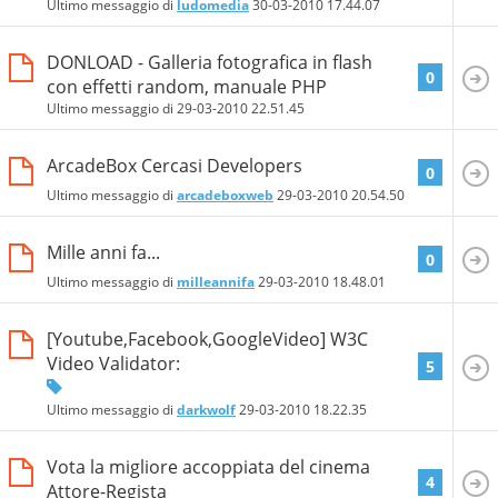
Ultimo messaggio di
ludomedia
30-03-2010
17.44.07
DONLOAD - Galleria fotografica in flash
0
con effetti random, manuale PHP
Ultimo messaggio di
29-03-2010
22.51.45
ArcadeBox Cercasi Developers
0
Ultimo messaggio di
arcadeboxweb
29-03-2010
20.54.50
Mille anni fa...
0
Ultimo messaggio di
milleannifa
29-03-2010
18.48.01
[Youtube,Facebook,GoogleVideo] W3C
Video Validator:
5
Ultimo messaggio di
darkwolf
29-03-2010
18.22.35
Vota la migliore accoppiata del cinema
4
Attore-Regista