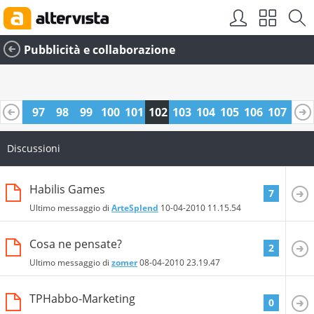
Pubblicità e collaborazione
96
97
98
99
100
101
102
103
104
105
106
107
108
9
120
121
Discussioni
Habilis Games
7
Ultimo messaggio di
ArteSplend
10-04-2010
11.15.54
Cosa ne pensate?
2
Ultimo messaggio di
zomer
08-04-2010
23.19.47
TPHabbo-Marketing
0