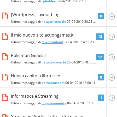
Ultimo messaggio di
tphabbo
08-04-2010
14.00.15
[Wordpress] Layout blog
0
Ultimo messaggio di
networkconsole
07-04-2010
20.28.15
il mio nuovo sito actiongames.it
13
Ultimo messaggio di
mixdownload
07-04-2010
14.53.23
Pokemon Genesis
12
Ultimo messaggio di
networkconsole
06-04-2010
18.45.00
Nuovo capitolo libro free
0
Ultimo messaggio di
parnassusdark
06-04-2010
13.00.41
Informatica e Streaming
1
Ultimo messaggio di
maycommunity
06-04-2010
03.13.54
Streaming World - Tutto lo Streaming