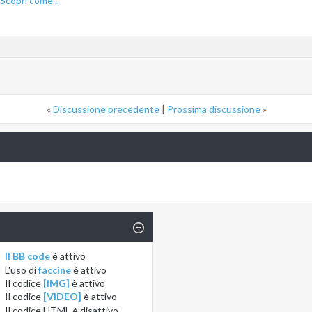
Scopri come...
«
Discussione precedente
|
Prossima discussione
»
Il BB code
è
attivo
L'uso di
faccine
è
attivo
Il codice
[IMG]
è
attivo
Il codice
[VIDEO]
è
attivo
Il codice HTML è
disattivo