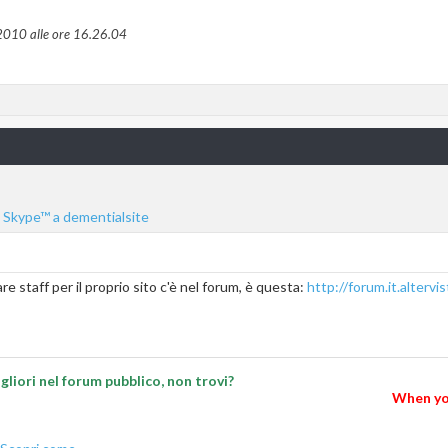
2010 alle ore
16.26.04
are staff per il proprio sito c'è nel forum, è questa:
http://forum.it.altervis
liori nel forum pubblico, non trovi?
When you