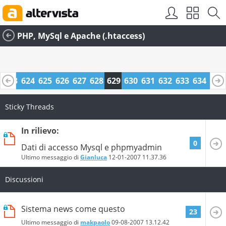
PHP, MySql e Apache (.htaccess)
2
623
624
625
626
627
628
629
630
631
632
633
634
635
6
647
648
Sticky Threads
In rilievo:
0
Dati di accesso Mysql e phpmyadmin
Ultimo messaggio di
Gianluca
12-01-2007
11.37.36
Discussioni
Sistema news come questo
23
Ultimo messaggio di
makpaolo
09-08-2007
13.12.42