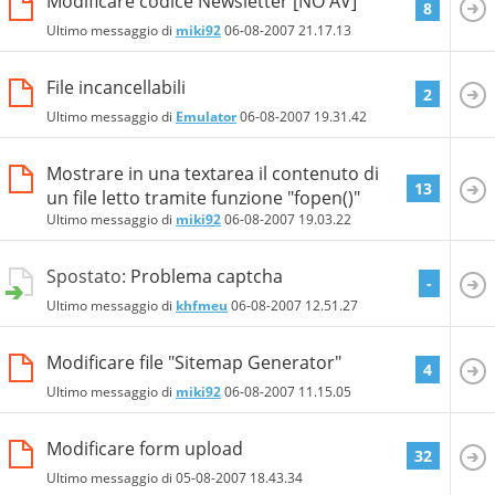
Modificare codice Newsletter [NO AV]
8
Ultimo messaggio di
miki92
06-08-2007
21.17.13
File incancellabili
2
Ultimo messaggio di
Emulator
06-08-2007
19.31.42
Mostrare in una textarea il contenuto di
13
un file letto tramite funzione "fopen()"
Ultimo messaggio di
miki92
06-08-2007
19.03.22
Spostato:
Problema captcha
-
Ultimo messaggio di
khfmeu
06-08-2007
12.51.27
Modificare file "Sitemap Generator"
4
Ultimo messaggio di
miki92
06-08-2007
11.15.05
Modificare form upload
32
Ultimo messaggio di
05-08-2007
18.43.34