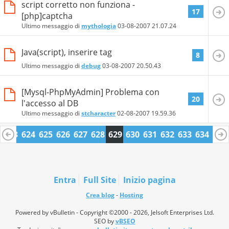
script corretto non funziona -
17
[php]captcha
Ultimo messaggio di
mythologia
03-08-2007
21.07.24
Java(script), inserire tag
8
Ultimo messaggio di
debug
03-08-2007
20.50.43
[Mysql-PhpMyAdmin] Problema con
20
l'accesso al DB
Ultimo messaggio di
stcharacter
02-08-2007
19.59.36
2
623
624
625
626
627
628
629
630
631
632
633
634
635
6
647
648
Entra
Full Site
Inizio pagina
Crea blog
-
Hosting
Powered by vBulletin - Copyright ©2000 - 2026, Jelsoft Enterprises Ltd.
SEO by
vBSEO