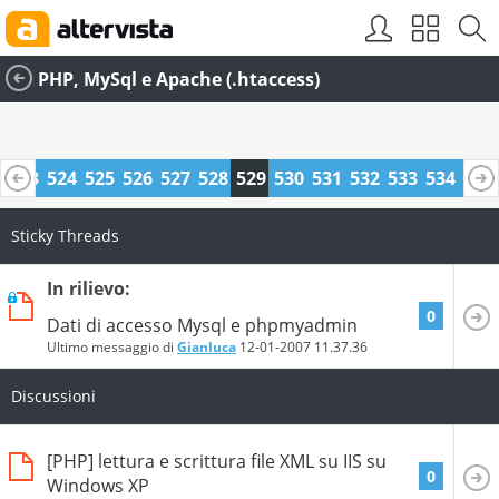
PHP, MySql e Apache (.htaccess)
2
523
524
525
526
527
528
529
530
531
532
533
534
535
6
547
548
Sticky Threads
In rilievo:
0
Dati di accesso Mysql e phpmyadmin
Ultimo messaggio di
Gianluca
12-01-2007
11.37.36
Discussioni
[PHP] lettura e scrittura file XML su IIS su
0
Windows XP