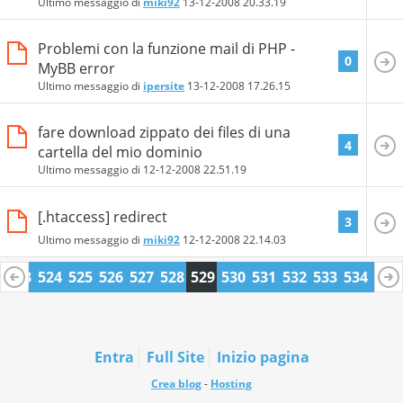
Ultimo messaggio di
miki92
13-12-2008
20.33.19
Problemi con la funzione mail di PHP -
0
MyBB error
Ultimo messaggio di
ipersite
13-12-2008
17.26.15
fare download zippato dei files di una
4
cartella del mio dominio
Ultimo messaggio di
12-12-2008
22.51.19
[.htaccess] redirect
3
Ultimo messaggio di
miki92
12-12-2008
22.14.03
2
523
524
525
526
527
528
529
530
531
532
533
534
535
6
547
548
Entra
Full Site
Inizio pagina
Crea blog
-
Hosting