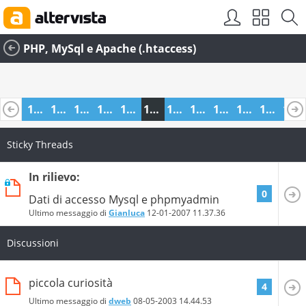
PHP, MySql e Apache (.htaccess)
1098
1099
1100
1101
1102
1103
1104
1105
1106
1107
1108
1109
1110
1122
1123
Sticky Threads
In rilievo:
0
Dati di accesso Mysql e phpmyadmin
Ultimo messaggio di
Gianluca
12-01-2007
11.37.36
Discussioni
piccola curiosità
4
Ultimo messaggio di
dweb
08-05-2003
14.44.53