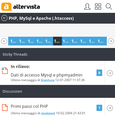
PHP, MySql e Apache (.htaccess)
1035
1036
1037
1038
1039
1040
1041
1042
1043
1044
1045
1046
1047
1059
1060
Sticky Threads
In rilievo:
0
Dati di accesso Mysql e phpmyadmin
Ultimo messaggio di
Gianluca
12-01-2007
11.37.36
Discussioni
Primi passi col PHP
1
Ultimo messaggio di
roratonet
10-02-2004
21.43.01