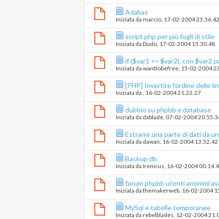
Adabas
Iniziata da
marcio
‎, 17-02-2004 23.36.4
script php per più fogli di stile
Iniziata da
Dudo
‎, 17-02-2004 15.30.48
if ($var1 == $var2), con $var2 
Iniziata da
wanttobefree
‎, 15-02-2004 2
[PHP] Invertire l'ordine delle lin
Iniziata da
‎, 16-02-2004 21.22.27
dubbio su phpbb e database
Iniziata da
dxblade
‎, 07-02-2004 20.55.3
Estrarre una parte di dati da un 
Iniziata da
dawan
‎, 16-02-2004 13.52.42
Backup db
Iniziata da
Irenicus
‎, 16-02-2004 00.14.
forum phpbb utenti anonimi av
Iniziata da
themakerweb
‎, 16-02-2004 
MySql e tabelle temporanee
Iniziata da
rebelblades
‎, 12-02-2004 21.