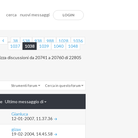
cerca
nuovi messaggi
LOGIN
...
38
538
938
988
1028
1036
1037
1038
1039
1040
1048
izza discussioni da 20741 a 20760 di 22805
Strumenti forum
Cerca in questo forum
te
Ultimo messaggio di
Gianluca
12-01-2007,
11.37.36
gizax
19-02-2004,
14.45.58