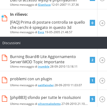
Ultimo messaggio di
Gianluca
12-01-2007
11.37.36
In rilievo:
[FAQ] Prima di postare controlla se quello
0
che cerchi è spiegato in questo 3d
Ultimo messaggio di
Evcz
19-05-2005
21.48.57
Discussioni
Burning Board® Lite Aggiornamento
2
Server\MOD Topic Importante
Ultimo messaggio di
irumble
28-09-2010
13.18.11
problemi con un plugin
1
Ultimo messaggio di
saitfainder
28-09-2010
11.03.07
[phpBB3] sfondo per tutte le risoluzioni
5
Ultimo messaggio di
silvermaledetto
27-09-2010
21.10.47