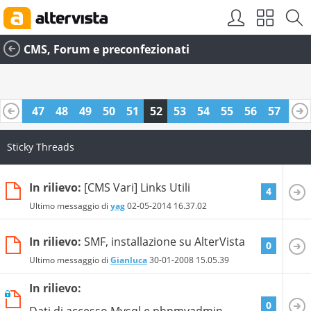
CMS, Forum e preconfezionati
46
47
48
49
50
51
52
53
54
55
56
57
58
70
71
Sticky Threads
In rilievo:
[CMS Vari] Links Utili
4
Ultimo messaggio di
yag
02-05-2014
16.37.02
In rilievo:
SMF, installazione su AlterVista
0
Ultimo messaggio di
Gianluca
30-01-2008
15.05.39
In rilievo:
0
Dati di accesso Mysql e phpmyadmin