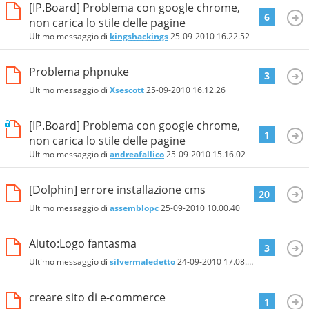
[IP.Board] Problema con google chrome,
6
non carica lo stile delle pagine
Ultimo messaggio di
kingshackings
25-09-2010
16.22.52
Problema phpnuke
3
Ultimo messaggio di
Xsescott
25-09-2010
16.12.26
[IP.Board] Problema con google chrome,
1
non carica lo stile delle pagine
Ultimo messaggio di
andreafallico
25-09-2010
15.16.02
[Dolphin] errore installazione cms
20
Ultimo messaggio di
assemblopc
25-09-2010
10.00.40
Aiuto:Logo fantasma
3
Ultimo messaggio di
silvermaledetto
24-09-2010
17.08.38
creare sito di e-commerce
1