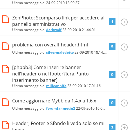
Ultimo messaggio di
24-09-2010
13.00.37
ZenPhoto: Scomparso link per accedere al
1
pannello amministrativo
Ultimo messaggio di
darkwolf
23-09-2010
21.44.01
problema con overall_header.html
5
Ultimo messaggio di
silvermaledetto
23-09-2010
18.14.24
[phpbb3] Come inserire banner
nell'header o nel footer?[era:Punto
0
inserimento banner]
Ultimo messaggio di
milleannifa
23-09-2010
17.01.16
Come aggiornare Mybb da 1.4.x a 1.6.x
0
Ultimo messaggio di
forumfanmetin2
22-09-2010
16.01.23
Header, Footer e Sfondo li vedo solo se mi
3
loggo