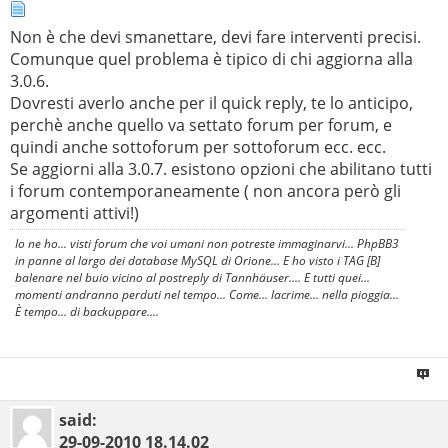
Non è che devi smanettare, devi fare interventi precisi.
Comunque quel problema è tipico di chi aggiorna alla
3.0.6.
Dovresti averlo anche per il quick reply, te lo anticipo,
perchè anche quello va settato forum per forum, e
quindi anche sottoforum per sottoforum ecc. ecc.
Se aggiorni alla 3.0.7. esistono opzioni che abilitano tutti
i forum contemporaneamente ( non ancora però gli
argomenti attivi!)
Io ne ho... visti forum che voi umani non potreste immaginarvi... PhpBB3
in panne al largo dei database MySQL di Orione... E ho visto i TAG [B]
balenare nel buio vicino al postreply di Tannhäuser.... E tutti quei...
momenti andranno perduti nel tempo... Come... lacrime... nella pioggia...
È tempo... di backuppare....
said:
29-09-2010
18.14.02