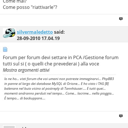
Come mai?
Come posso "riattivarle"?
silvermaledetto
said:
28-09-2010
17.04.19
Forum per forum devi settare in PCA /Gestione forum
tutti sul si ( o quelli che prevederai ) alla voce
Mostra argomenti attivi
Io ne ho... visti forum che voi umani non potreste immaginarvi... PhpBB3
in panne al largo dei database MySQL di Orione... E ho visto i TAG [B]
balenare nel buio vicino al postreply di Tannhäuser.... E tutti quei...
momenti andranno perduti nel tempo... Come... lacrime... nella pioggia...
È tempo... di backuppare....