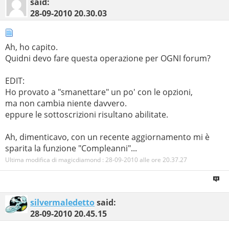
said:
28-09-2010
20.30.03
Ah, ho capito.
Quidni devo fare questa operazione per OGNI forum?
EDIT:
Ho provato a "smanettare" un po' con le opzioni,
ma non cambia niente davvero.
eppure le sottoscrizioni risultano abilitate.
Ah, dimenticavo, con un recente aggiornamento mi è
sparita la funzione "Compleanni"...
Ultima modifica di magicdiamond : 28-09-2010 alle ore
20.37.27
silvermaledetto
said:
28-09-2010
20.45.15