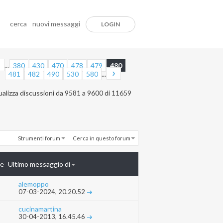
cerca
nuovi messaggi
LOGIN
...
380
430
470
478
479
480
481
482
490
530
580
...
ualizza discussioni da 9581 a 9600 di 11659
Strumenti forum
Cerca in questo forum
te
Ultimo messaggio di
alemoppo
07-03-2024,
20.20.52
cucinamartina
30-04-2013,
16.45.46