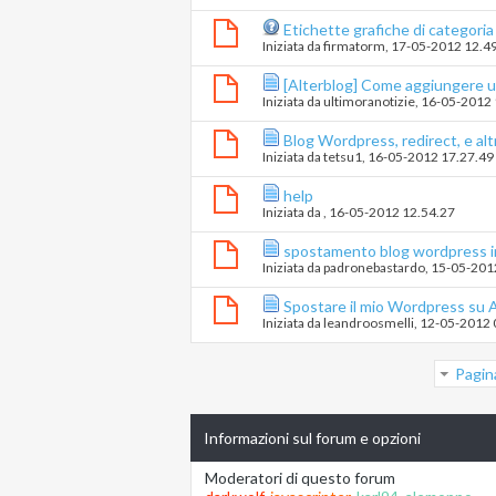
Etichette grafiche di categoria
Iniziata da
firmatorm
‎, 17-05-2012 12.4
[Alterblog] Come aggiungere un
Iniziata da
ultimoranotizie
‎, 16-05-2012
Blog Wordpress, redirect, e alt
Iniziata da
tetsu1
‎, 16-05-2012 17.27.49
help
Iniziata da
‎, 16-05-2012 12.54.27
spostamento blog wordpress in
Iniziata da
padronebastardo
‎, 15-05-20
Spostare il mio Wordpress su A
Iniziata da
leandroosmelli
‎, 12-05-2012
Pagin
Informazioni sul forum e opzioni
Moderatori di questo forum