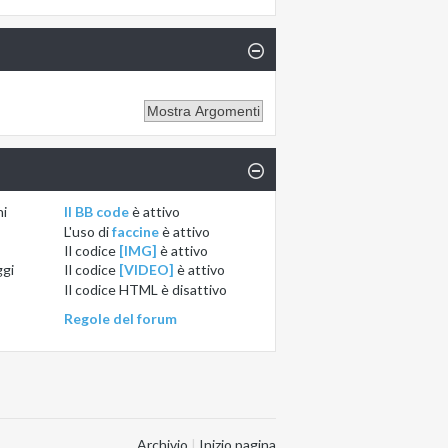
ni
Il BB code
è
attivo
L'uso di
faccine
è
attivo
Il codice
[IMG]
è
attivo
ggi
Il codice
[VIDEO]
è
attivo
Il codice HTML è
disattivo
Regole del forum
Archivio
|
Inizio pagina