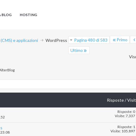
A BLOG
HOSTING
Primo
Pagina 480 di 583
CMS) e applicazioni
WordPress
Ultimo
Vis
'AlterBlog
Risposte
/
Visi
Risposte: 0
Visite: 7,337
.52
Risposte: 1
ss
Visite: 105,897
.23.08