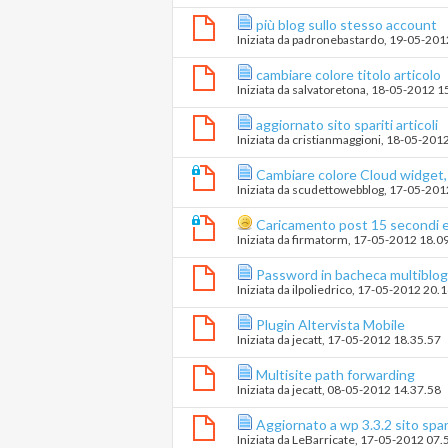
più blog sullo stesso account
Iniziata da
padronebastardo
‎, 19-05-20
cambiare colore titolo articolo
Iniziata da
salvatoretona
‎, 18-05-2012 1
aggiornato sito spariti articoli
Iniziata da
cristianmaggioni
‎, 18-05-201
Cambiare colore Cloud widget
Iniziata da
scudettowebblog
‎, 17-05-20
Caricamento post 15 secondi e
Iniziata da
firmatorm
‎, 17-05-2012 18.0
Password in bacheca multiblog e
Iniziata da
ilpoliedrico
‎, 17-05-2012 20.
Plugin Altervista Mobile
Iniziata da
jecatt
‎, 17-05-2012 18.35.57
Multisite path forwarding
Iniziata da
jecatt
‎, 08-05-2012 14.37.58
Aggiornato a wp 3.3.2 sito spar
Iniziata da
LeBarricate
‎, 17-05-2012 07.