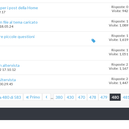
Risposte: 0
 per i post della Home
Visite: 942
9.17
Risposte: 1
 file al tema caricato
Visite: 1,089
 18.05.24
Risposte: 1
re piccole questioni
Visite: 1,619
Risposte: 1
Visite: 1,051
Risposte: 2
 altervista
Visite: 1,167
12 17.10.12
Risposte: 2
ltervista
Visite: 1,447
 00.29.45
Primo
a 480 di 583
...
380
430
470
478
479
480
48