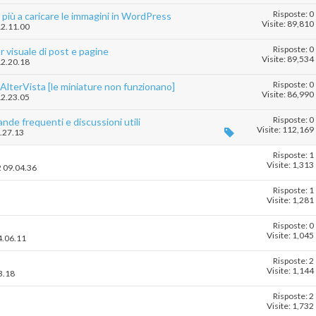
Risposte: 0
 più a caricare le immagini in WordPress
Visite: 89,810
12.11.00
Risposte: 0
r visuale di post e pagine
Visite: 89,534
12.20.18
Risposte: 0
lterVista [le miniature non funzionano]
Visite: 86,990
12.23.05
Risposte: 0
de frequenti e discussioni utili
Visite: 112,169
3.27.13
Risposte: 1
Visite: 1,313
2 09.04.36
Risposte: 1
Visite: 1,281
Risposte: 0
Visite: 1,045
4.06.11
Risposte: 2
Visite: 1,144
3.18
Risposte: 2
Visite: 1,732