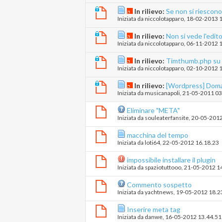
In rilievo:
Se non si riescono
Iniziata da
niccolotapparo
‎, 18-02-2013 
In rilievo:
Non si vede l'edito
Iniziata da
niccolotapparo
‎, 06-11-2012 
In rilievo:
Timthumb.php su A
Iniziata da
niccolotapparo
‎, 02-10-2012 
In rilievo:
[Wordpress] Doman
Iniziata da
musicanapoli
‎, 21-05-2011 0
Eliminare "META"
Iniziata da
souleaterfansite
‎, 20-05-201
macchina del tempo
Iniziata da
loti64
‎, 22-05-2012 16.18.23
impossibile installare il plugin
Iniziata da
spaziotuttooo
‎, 21-05-2012 1
Commento sospetto
Iniziata da
yachtnews
‎, 19-05-2012 18.2
Inserire meta tag
Iniziata da
danwe
‎, 16-05-2012 13.44.51