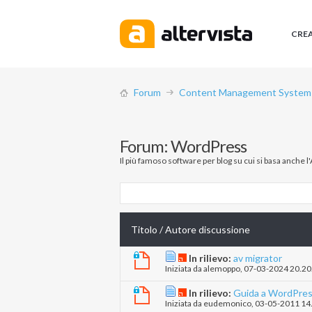
CRE
Forum
Content Management System (
Forum:
WordPress
Il più famoso software per blog su cui si basa anche l
Titolo
/
Autore discussione
In rilievo:
av migrator
Iniziata da
alemoppo
‎, 07-03-2024 20.20
In rilievo:
Guida a WordPre
Iniziata da
eudemonico
‎, 03-05-2011 14