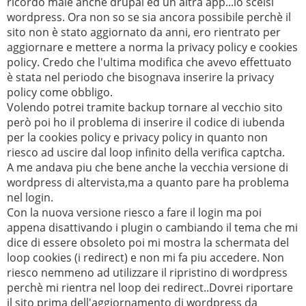
ricordo male anche drupal ed un altra app...io scelsi
wordpress. Ora non so se sia ancora possibile perchè il
sito non è stato aggiornato da anni, ero rientrato per
aggiornare e mettere a norma la privacy policy e cookies
policy. Credo che l'ultima modifica che avevo effettuato
è stata nel periodo che bisognava inserire la privacy
policy come obbligo.
Volendo potrei tramite backup tornare al vecchio sito
però poi ho il problema di inserire il codice di iubenda
per la cookies policy e privacy policy in quanto non
riesco ad uscire dal loop infinito della verifica captcha.
A me andava piu che bene anche la vecchia versione di
wordpress di altervista,ma a quanto pare ha problema
nel login.
Con la nuova versione riesco a fare il login ma poi
appena disattivando i plugin o cambiando il tema che mi
dice di essere obsoleto poi mi mostra la schermata del
loop cookies (i redirect) e non mi fa piu accedere. Non
riesco nemmeno ad utilizzare il ripristino di wordpress
perchè mi rientra nel loop dei redirect..Dovrei riportare
il sito prima dell'aggiornamento di wordpress da