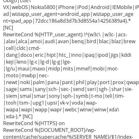
Obigo|LGE\
VX|webOS|Nokia5800|iPhone|iPod|Android|IEMobile|i
ad|wiziapp_user_agent=android_app|wiziapp_user_age
nt=ipad_app|72dcc186a8d3d7b3d8554a14256389a4).*
[NC]
RewriteCond %{HTTP_user_agent} !^(w3c\ |w3c-|acs-
|alav|alca|amoi|audi|avan|benq|bird|blac|blaz|brew
|cell|cldc|cmd-
|dang|doco|eric|hipt|htc_|inno|ipaq|ipod|jigs|kddi
|keji|leno|lg-c|lg-d|lg-g|lge-
|lg/u|maui|maxo|midp|mits|mmef|mobi|mot-
|moto|mwbp|nec-
|newt|noki|palm|pana|pant|phil|play|port|prox|qwap
|sage|sams|sany|sch-|sec-|send|seri|sgh-|shar|sie-
|siem|smal|smar|sony|sph-|symb|t-mo|teli|tim-
|tosh|tsm-|upg1|upsi|vk-v|voda|wap-
|wapa|wapi|wapp|wapr|webc|winw|winw|xda\
|xda-).* [NC]
RewriteCond %{HTTPS} on
RewriteCond %{DOCUMENT_ROOT}/wp-
content/cache/supercache/%{SERVER_NAME}/$1/index-