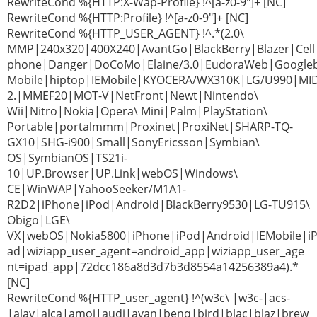
RewriteCond %{HTTP:X-Wap-Profile} !^[a-z0-9"]+ [NC]
RewriteCond %{HTTP:Profile} !^[a-z0-9"]+ [NC]
RewriteCond %{HTTP_USER_AGENT} !^.*(2.0\
MMP|240x320|400X240|AvantGo|BlackBerry|Blazer|Cell
phone|Danger|DoCoMo|Elaine/3.0|EudoraWeb|Googleb
Mobile|hiptop|IEMobile|KYOCERA/WX310K|LG/U990|MI
2.|MMEF20|MOT-V|NetFront|Newt|Nintendo\
Wii|Nitro|Nokia|Opera\ Mini|Palm|PlayStation\
Portable|portalmmm|Proxinet|ProxiNet|SHARP-TQ-
GX10|SHG-i900|Small|SonyEricsson|Symbian\
OS|SymbianOS|TS21i-
10|UP.Browser|UP.Link|webOS|Windows\
CE|WinWAP|YahooSeeker/M1A1-
R2D2|iPhone|iPod|Android|BlackBerry9530|LG-TU915\
Obigo|LGE\
VX|webOS|Nokia5800|iPhone|iPod|Android|IEMobile|i
ad|wiziapp_user_agent=android_app|wiziapp_user_age
nt=ipad_app|72dcc186a8d3d7b3d8554a14256389a4).*
[NC]
RewriteCond %{HTTP_user_agent} !^(w3c\ |w3c-|acs-
|alav|alca|amoi|audi|avan|benq|bird|blac|blaz|brew