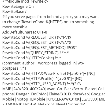
<IfModule mod_rewrite.c>
RewriteEngine On
RewriteBase /
#If you serve pages from behind a proxy you may want
to change 'RewriteCond %{HTTPS} on' to something
more sensible
AddDefaultCharset UTF-8
RewriteCond %{REQUEST_URI} !^.*[^/]$
RewriteCond %{REQUEST_URI} !^.*//.*$
RewriteCond %{REQUEST_METHOD} !POST
RewriteCond %{QUERY_STRING} !.*=.*
RewriteCond %{HTTP:Cookie} !^.*
(comment_author_|wordpress_logged_in|wp-
postpass_).*$
RewriteCond %{HTTP:X-Wap-Profile} !^[a-z0-9"]+ [NC]
RewriteCond %{HTTP:Profile} !^[a-z0-9"]+ [NC]
RewriteCond %{HTTP_USER_AGENT} !^.*(2.0\
MMP|240x320|400X240|AvantGo|BlackBerry|Blazer|Cell
phone|Danger|DoCoMo|Elaine/3.0|EudoraWeb|Googleb
Mobile|hiptop|IEMobile|KYOCERA/WX310K|LG/U990|MI
2.|MMEF20|MOT-V|NetFront|Newt|Nintendo\