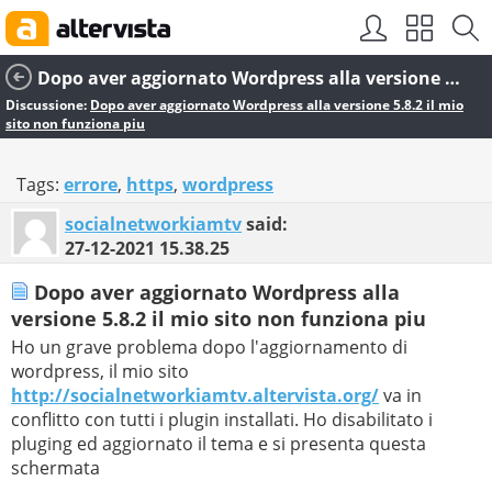
Dopo aver aggiornato Wordpress alla versione 5.8.2 il mio sito non funziona piu
Discussione:
Dopo aver aggiornato Wordpress alla versione 5.8.2 il mio
sito non funziona piu
Tags:
errore
,
https
,
wordpress
socialnetworkiamtv
said:
27-12-2021
15.38.25
Dopo aver aggiornato Wordpress alla
versione 5.8.2 il mio sito non funziona piu
Ho un grave problema dopo l'aggiornamento di
wordpress, il mio sito
http://socialnetworkiamtv.altervista.org/
va in
conflitto con tutti i plugin installati. Ho disabilitato i
pluging ed aggiornato il tema e si presenta questa
schermata