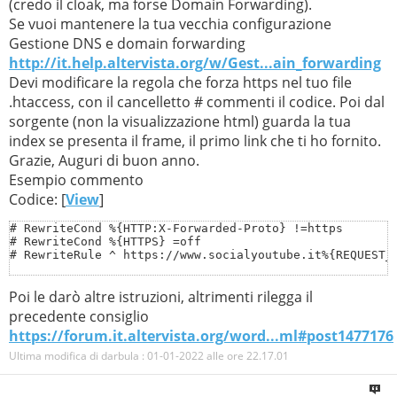
(credo il cloak, ma forse Domain Forwarding).
Se vuoi mantenere la tua vecchia configurazione
Gestione DNS e domain forwarding
http://it.help.altervista.org/w/Gest...ain_forwarding
Devi modificare la regola che forza https nel tuo file
.htaccess, con il cancelletto # commenti il codice. Poi dal
sorgente (non la visualizzazione html) guarda la tua
index se presenta il frame, il primo link che ti ho fornito.
Grazie, Auguri di buon anno.
Esempio commento
Codice: [
View
]
# RewriteCond %{HTTP:X-Forwarded-Proto} !=https

# RewriteCond %{HTTPS} =off

# RewriteRule ^ https://www.socialyoutube.it%{REQUEST_
Poi le darò altre istruzioni, altrimenti rilegga il
precedente consiglio
https://forum.it.altervista.org/word...ml#post1477176
Ultima modifica di darbula : 01-01-2022 alle ore
22.17.01