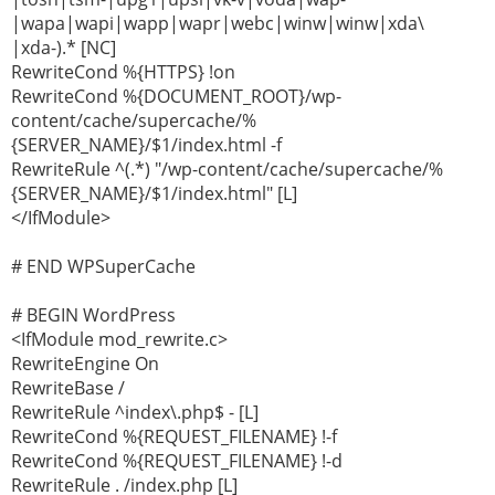
|wapa|wapi|wapp|wapr|webc|winw|winw|xda\
|xda-).* [NC]
RewriteCond %{HTTPS} !on
RewriteCond %{DOCUMENT_ROOT}/wp-
content/cache/supercache/%
{SERVER_NAME}/$1/index.html -f
RewriteRule ^(.*) "/wp-content/cache/supercache/%
{SERVER_NAME}/$1/index.html" [L]
</IfModule>
# END WPSuperCache
# BEGIN WordPress
<IfModule mod_rewrite.c>
RewriteEngine On
RewriteBase /
RewriteRule ^index\.php$ - [L]
RewriteCond %{REQUEST_FILENAME} !-f
RewriteCond %{REQUEST_FILENAME} !-d
RewriteRule . /index.php [L]