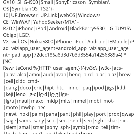
GX10|SHG-i900|Small|SonyEricsson|Symbian\
OS|SymbianOS|TS21i-
10|UP.Browser|UP.Link|webOS|Windows\
CE|WinWAP|YahooSeeker/M1A1-
R2D2|iPhone|iPod|Android|BlackBerry9530|LG-TU915\
Obigo|LGE\
VX|webOS|Nokia5800|iPhone|iPod|Android|IEMobile|i
ad|wiziapp_user_agent=android_app|wiziapp_user_age
nt=ipad_app|72dcc186a8d3d7b3d8554a14256389a4).*
[NC]
RewriteCond %{HTTP_user_agent} !^(w3c\ |w3c-|acs-
|alav|alca|amoi|audi|avan|benq|bird|blac|blaz|brew
|cell|cldc|cmd-
|dang|doco|eric|hipt|htc_|inno|ipaq|ipod|jigs|kddi
|keji|leno|lg-c|lg-d|lg-g|lge-
|lg/u|maui|maxo|midp|mits|mmef|mobi|mot-
|moto|mwbp|nec-
|newt|noki|palm|pana|pant|phil|play|port|prox|qwap
|sage|sams|sany|sch-|sec-|send|seri|sgh-|shar|sie-
|siem|smal|smar|sony|sph-|symb|t-mo|teli|tim-
|tosh|tsm-|upg1|upsi|vk-v|voda|wap-