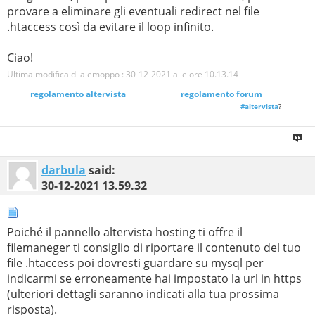
provare a eliminare gli eventuali redirect nel file
.htaccess così da evitare il loop infinito.
Ciao!
Ultima modifica di alemoppo : 30-12-2021 alle ore
10.13.14
regolamento altervista
_______________
regolamento forum
#altervista
?
darbula
said:
30-12-2021
13.59.32
Poiché il pannello altervista hosting ti offre il
filemaneger ti consiglio di riportare il contenuto del tuo
file .htaccess poi dovresti guardare su mysql per
indicarmi se erroneamente hai impostato la url in https
(ulteriori dettagli saranno indicati alla tua prossima
risposta).