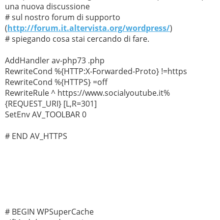
una nuova discussione
# sul nostro forum di supporto
(
http://forum.it.altervista.org/wordpress/
)
# spiegando cosa stai cercando di fare.
AddHandler av-php73 .php
RewriteCond %{HTTP:X-Forwarded-Proto} !=https
RewriteCond %{HTTPS} =off
RewriteRule ^ https://www.socialyoutube.it%
{REQUEST_URI} [L,R=301]
SetEnv AV_TOOLBAR 0
# END AV_HTTPS
# BEGIN WPSuperCache