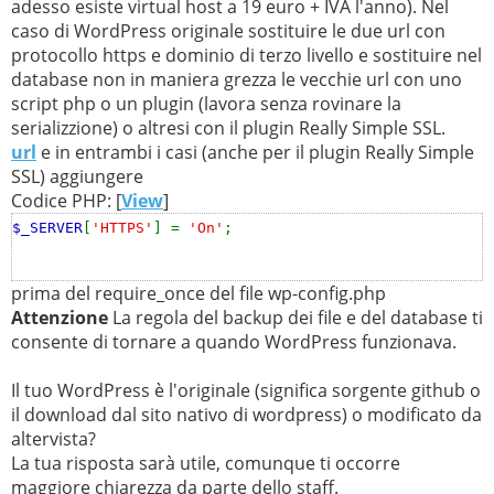
adesso esiste virtual host a 19 euro + IVA l'anno). Nel
caso di WordPress originale sostituire le due url con
protocollo https e dominio di terzo livello e sostituire nel
database non in maniera grezza le vecchie url con uno
script php o un plugin (lavora senza rovinare la
serializzione) o altresi con il plugin Really Simple SSL.
url
e in entrambi i casi (anche per il plugin Really Simple
SSL) aggiungere
Codice PHP: [
View
]
$_SERVER
[
'HTTPS'
] =
'On'
;
prima del require_once del file wp-config.php
Attenzione
La regola del backup dei file e del database ti
consente di tornare a quando WordPress funzionava.
Il tuo WordPress è l'originale (significa sorgente github o
il download dal sito nativo di wordpress) o modificato da
altervista?
La tua risposta sarà utile, comunque ti occorre
maggiore chiarezza da parte dello staff.