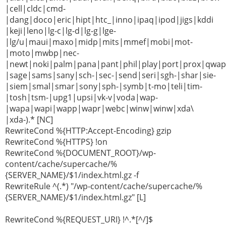
|cell|cldc|cmd-
|dang|doco|eric|hipt|htc_|inno|ipaq|ipod|jigs|kddi
|keji|leno|lg-c|lg-d|lg-g|lge-
|lg/u|maui|maxo|midp|mits|mmef|mobi|mot-
|moto|mwbp|nec-
|newt|noki|palm|pana|pant|phil|play|port|prox|qwap
|sage|sams|sany|sch-|sec-|send|seri|sgh-|shar|sie-
|siem|smal|smar|sony|sph-|symb|t-mo|teli|tim-
|tosh|tsm-|upg1|upsi|vk-v|voda|wap-
|wapa|wapi|wapp|wapr|webc|winw|winw|xda\
|xda-).* [NC]
RewriteCond %{HTTP:Accept-Encoding} gzip
RewriteCond %{HTTPS} !on
RewriteCond %{DOCUMENT_ROOT}/wp-
content/cache/supercache/%
{SERVER_NAME}/$1/index.html.gz -f
RewriteRule ^(.*) "/wp-content/cache/supercache/%
{SERVER_NAME}/$1/index.html.gz" [L]
RewriteCond %{REQUEST_URI} !^.*[^/]$