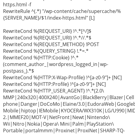
https.html -f
RewriteRule ^(.*) "/wp-content/cache/supercache/%
{SERVER_NAME}/$1/index-https.html" [L]
RewriteCond %{REQUEST_URI} !^.*[^/]$
RewriteCond %{REQUEST_URI} !^.*//.*$
RewriteCond %{REQUEST_METHOD} !POST
RewriteCond %{QUERY_STRING} !.*=.*
RewriteCond %{HTTP:Cookie} !^.*
(comment_author_|wordpress_logged_in|wp-
postpass_).*$
RewriteCond %{HTTP:X-Wap-Profile} !^[a-z0-9"]+ [NC]
RewriteCond %{HTTP:Profile} !^[a-z0-9"]+ [NC]
RewriteCond %{HTTP_USER_AGENT} !^.*(2.0\
MMP|240x320|400X240|AvantGo|BlackBerry|Blazer|Cell
phone|Danger|DoCoMo|Elaine/3.0|EudoraWeb|Googleb
Mobile|hiptop|IEMobile|KYOCERA/WX310K|LG/U990|MI
2.|MMEF20|MOT-V|NetFront|Newt|Nintendo\
Wii|Nitro|Nokia|Opera\ Mini|Palm|PlayStation\
Portable|portalmmm|Proxinet|ProxiNet|SHARP-TQ-