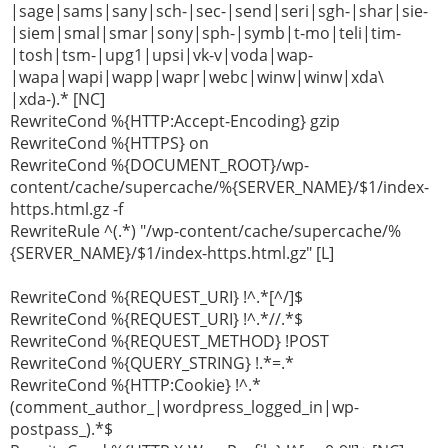
|sage|sams|sany|sch-|sec-|send|seri|sgh-|shar|sie-
|siem|smal|smar|sony|sph-|symb|t-mo|teli|tim-
|tosh|tsm-|upg1|upsi|vk-v|voda|wap-
|wapa|wapi|wapp|wapr|webc|winw|winw|xda\
|xda-).* [NC]
RewriteCond %{HTTP:Accept-Encoding} gzip
RewriteCond %{HTTPS} on
RewriteCond %{DOCUMENT_ROOT}/wp-
content/cache/supercache/%{SERVER_NAME}/$1/index-
https.html.gz -f
RewriteRule ^(.*) "/wp-content/cache/supercache/%
{SERVER_NAME}/$1/index-https.html.gz" [L]
RewriteCond %{REQUEST_URI} !^.*[^/]$
RewriteCond %{REQUEST_URI} !^.*//.*$
RewriteCond %{REQUEST_METHOD} !POST
RewriteCond %{QUERY_STRING} !.*=.*
RewriteCond %{HTTP:Cookie} !^.*
(comment_author_|wordpress_logged_in|wp-
postpass_).*$