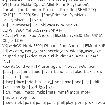
Wii|Nitro|Nokia|Opera\ Mini|Palm|PlayStation\
Portable|portalmmm|Proxinet|ProxiNet|SHARP-TQ-
GX10|SHG-i900|Small|SonyEricsson|Symbian\
OS|SymbianOS|TS21i-
10|UP.Browser|UP.Link|webOS|Windows\
CE|WinWAP|YahooSeeker/M1A1-
R2D2|iPhone|iPod|Android|BlackBerry9530|LG-TU915\
Obigo|LGE\
VX|webOS|Nokia5800|iPhone|iPod|Android|IEMobile|i
ad|wiziapp_user_agent=android_app|wiziapp_user_age
nt=ipad_app|72dcc186a8d3d7b3d8554a14256389a4).*
[NC]
RewriteCond %{HTTP_user_agent} !^(w3c\ |w3c-|acs-
|alav|alca|amoi|audi|avan|benq|bird|blac|blaz|brew
|cell|cldc|cmd-
|dang|doco|eric|hipt|htc_|inno|ipaq|ipod|jigs|kddi
|keji|leno|lg-c|lg-d|lg-g|lge-
|lg/u|maui|maxo|midp|mits|mmef|mobi|mot-
|moto|mwbp|nec-
|newt|noki|palm|pana|pant|phil|play|port|prox|qwap