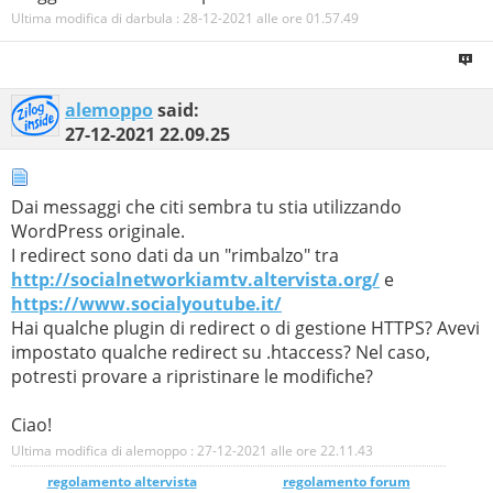
Ultima modifica di darbula : 28-12-2021 alle ore
01.57.49
alemoppo
said:
27-12-2021
22.09.25
Dai messaggi che citi sembra tu stia utilizzando
WordPress originale.
I redirect sono dati da un "rimbalzo" tra
http://socialnetworkiamtv.altervista.org/
e
https://www.socialyoutube.it/
Hai qualche plugin di redirect o di gestione HTTPS? Avevi
impostato qualche redirect su .htaccess? Nel caso,
potresti provare a ripristinare le modifiche?
Ciao!
Ultima modifica di alemoppo : 27-12-2021 alle ore
22.11.43
regolamento altervista
_______________
regolamento forum