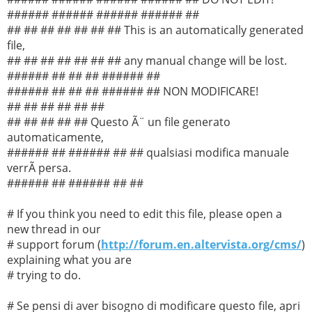
###### ###### ###### ###### ##
## ## ## ## ## ## ## This is an automatically generated
file,
## ## ## ## ## ## ## any manual change will be lost.
###### ## ## ## ###### ##
###### ## ## ## ###### ## NON MODIFICARE!
## ## ## ## ## ##
## ## ## ## ## Questo Ã¨ un file generato
automaticamente,
###### ## ###### ## ## qualsiasi modifica manuale
verrÃ persa.
###### ## ###### ## ##
# If you think you need to edit this file, please open a
new thread in our
# support forum (
http://forum.en.altervista.org/cms/
)
explaining what you are
# trying to do.
# Se pensi di aver bisogno di modificare questo file, apri