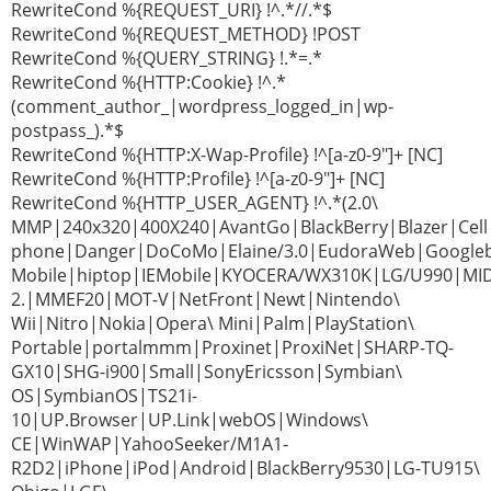
RewriteCond %{REQUEST_URI} !^.*//.*$
RewriteCond %{REQUEST_METHOD} !POST
RewriteCond %{QUERY_STRING} !.*=.*
RewriteCond %{HTTP:Cookie} !^.*
(comment_author_|wordpress_logged_in|wp-
postpass_).*$
RewriteCond %{HTTP:X-Wap-Profile} !^[a-z0-9"]+ [NC]
RewriteCond %{HTTP:Profile} !^[a-z0-9"]+ [NC]
RewriteCond %{HTTP_USER_AGENT} !^.*(2.0\
MMP|240x320|400X240|AvantGo|BlackBerry|Blazer|Cell
phone|Danger|DoCoMo|Elaine/3.0|EudoraWeb|Googleb
Mobile|hiptop|IEMobile|KYOCERA/WX310K|LG/U990|MI
2.|MMEF20|MOT-V|NetFront|Newt|Nintendo\
Wii|Nitro|Nokia|Opera\ Mini|Palm|PlayStation\
Portable|portalmmm|Proxinet|ProxiNet|SHARP-TQ-
GX10|SHG-i900|Small|SonyEricsson|Symbian\
OS|SymbianOS|TS21i-
10|UP.Browser|UP.Link|webOS|Windows\
CE|WinWAP|YahooSeeker/M1A1-
R2D2|iPhone|iPod|Android|BlackBerry9530|LG-TU915\