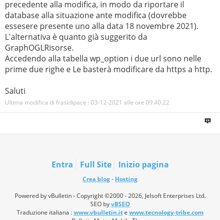
precedente alla modifica, in modo da riportare il
database alla situazione ante modifica (dovrebbe
essesere presente uno alla data 18 novembre 2021).
L'alternativa è quanto già suggerito da
GraphOGLRisorse.
Accedendo alla tabella wp_option i due url sono nelle
prime due righe e Le basterà modificare da https a http.
Saluti
Ultima modifica di frasidipace : 03-12-2021 alle ore
09.40.22
Entra
Full Site
Inizio pagina
Crea blog
-
Hosting
Powered by vBulletin - Copyright ©2000 - 2026, Jelsoft Enterprises Ltd.
SEO by
vBSEO
Traduzione italiana :
www.vbulletin.it
e
www.tecnology-tribe.com