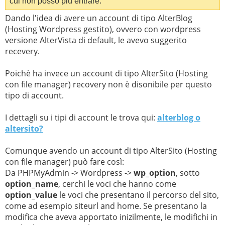
cui non posso più entrare.
Dando l'idea di avere un account di tipo AlterBlog
(Hosting Wordpress gestito), ovvero con wordpress
versione AlterVista di default, le avevo suggerito
recevery.
Poichè ha invece un account di tipo AlterSito (Hosting
con file manager) recovery non è disonibile per questo
tipo di account.
I dettagli su i tipi di account le trova qui:
alterblog o
altersito?
Comunque avendo un account di tipo AlterSito (Hosting
con file manager) può fare così:
Da PHPMyAdmin -> Wordpress ->
wp_option
, sotto
option_name
, cerchi le voci che hanno come
option_value
le voci che presentano il percorso del sito,
come ad esempio siteurl and home. Se presentano la
modifica che aveva apportato inizilmente, le modifichi in