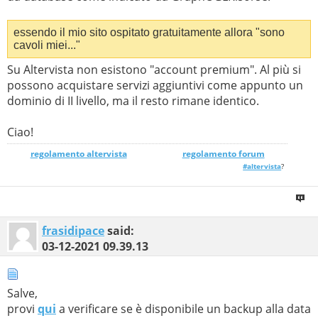
essendo il mio sito ospitato gratuitamente allora "sono
cavoli miei..."
Su Altervista non esistono "account premium". Al più si
possono acquistare servizi aggiuntivi come appunto un
dominio di II livello, ma il resto rimane identico.
Ciao!
regolamento altervista
_______________
regolamento forum
#altervista
?
frasidipace
said:
03-12-2021
09.39.13
Salve,
provi
qui
a verificare se è disponibile un backup alla data