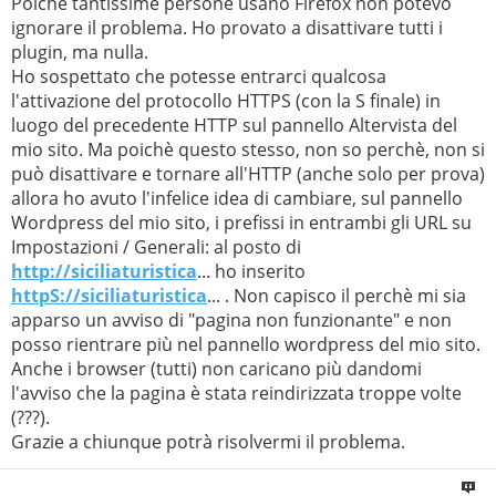
Poichè tantissime persone usano Firefox non potevo
ignorare il problema. Ho provato a disattivare tutti i
plugin, ma nulla.
Ho sospettato che potesse entrarci qualcosa
l'attivazione del protocollo HTTPS (con la S finale) in
luogo del precedente HTTP sul pannello Altervista del
mio sito. Ma poichè questo stesso, non so perchè, non si
può disattivare e tornare all'HTTP (anche solo per prova)
allora ho avuto l'infelice idea di cambiare, sul pannello
Wordpress del mio sito, i prefissi in entrambi gli URL su
Impostazioni / Generali: al posto di
http://siciliaturistica
... ho inserito
httpS://siciliaturistica
... . Non capisco il perchè mi sia
apparso un avviso di "pagina non funzionante" e non
posso rientrare più nel pannello wordpress del mio sito.
Anche i browser (tutti) non caricano più dandomi
l'avviso che la pagina è stata reindirizzata troppe volte
(???).
Grazie a chiunque potrà risolvermi il problema.