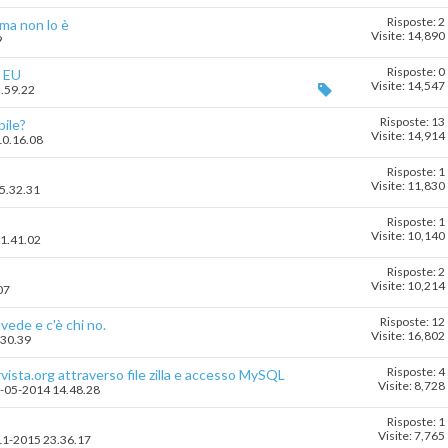
Risposte: 2
 ma non lo è
Visite: 14,890
9
Risposte: 0
e EU
Visite: 14,547
3.59.22
Risposte: 13
bile?
Visite: 14,914
10.16.08
Risposte: 1
Visite: 11,830
15.32.31
Risposte: 1
Visite: 10,140
11.41.02
Risposte: 2
Visite: 10,214
07
Risposte: 12
 vede e c'è chi no.
Visite: 16,802
.30.39
Risposte: 4
vista.org attraverso file zilla e accesso MySQL
Visite: 8,728
10-05-2014 14.48.28
Risposte: 1
Visite: 7,765
-11-2015 23.36.17