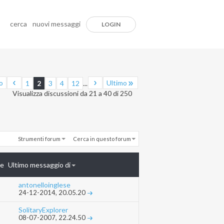
cerca
nuovi messaggi
LOGIN
o
Ultimo
1
2
3
4
12
...
Visualizza discussioni da 21 a 40 di 250
Strumenti forum
Cerca in questo forum
te
Ultimo messaggio di
antonelloinglese
24-12-2014,
20.05.20
SolitaryExplorer
08-07-2007,
22.24.50