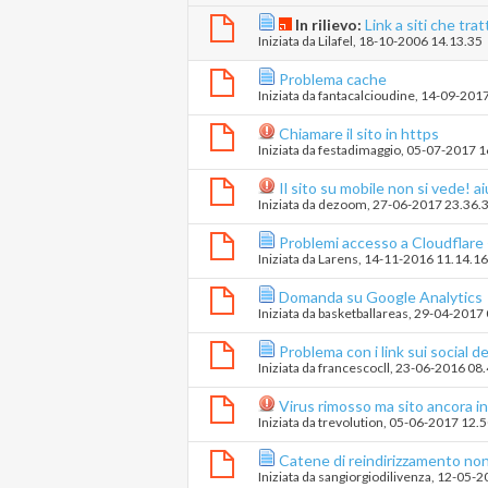
In rilievo:
Link a siti che tra
Iniziata da
Lilafel
‎, 18-10-2006 14.13.35
Problema cache
Iniziata da
fantacalcioudine
‎, 14-09-201
Chiamare il sito in https
Iniziata da
festadimaggio
‎, 05-07-2017 
Il sito su mobile non si vede! a
Iniziata da
dezoom
‎, 27-06-2017 23.36.
Problemi accesso a Cloudflare +
Iniziata da
Larens
‎, 14-11-2016 11.14.16
Domanda su Google Analytics
Iniziata da
basketballareas
‎, 29-04-2017
Problema con i link sui social d
Iniziata da
francescocll
‎, 23-06-2016 08
Virus rimosso ma sito ancora i
Iniziata da
trevolution
‎, 05-06-2017 12.
Catene di reindirizzamento non
Iniziata da
sangiorgiodilivenza
‎, 12-05-