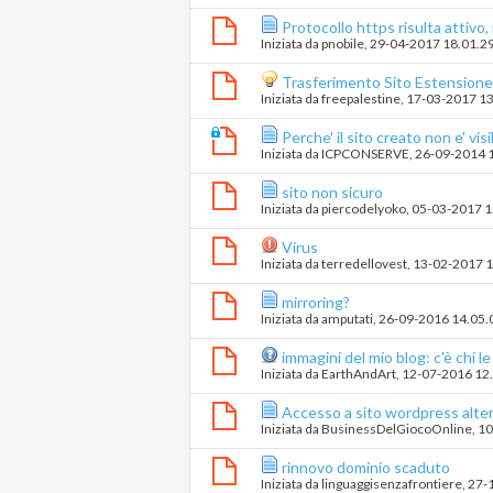
Protocollo https risulta attivo,
Iniziata da
pnobile
‎, 29-04-2017 18.01.2
Trasferimento Sito Estension
Iniziata da
freepalestine
‎, 17-03-2017 1
Perche' il sito creato non e' visi
Iniziata da
ICPCONSERVE
‎, 26-09-2014 
sito non sicuro
Iniziata da
piercodelyoko
‎, 05-03-2017 
Virus
Iniziata da
terredellovest
‎, 13-02-2017 
mirroring?
Iniziata da
amputati
‎, 26-09-2016 14.05.
immagini del mio blog: c'è chi le
Iniziata da
EarthAndArt
‎, 12-07-2016 12
Accesso a sito wordpress alter
Iniziata da
BusinessDelGiocoOnline
‎, 
rinnovo dominio scaduto
Iniziata da
linguaggisenzafrontiere
‎, 27