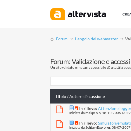
CRE
Forum
L'angolo del webmaster
Val
Forum:
Validazione e accessi
Un sito validato e magari accessibile dà a tutti la po
Titolo
/
Autore discussione
In rilievo:
Attenzione legge
Iniziata da
makpaolo
‎, 18-10-2006 13.29
In rilievo:
Simulatori/emulato
Iniziata da
SolitaryExplorer
‎, 08-07-2007