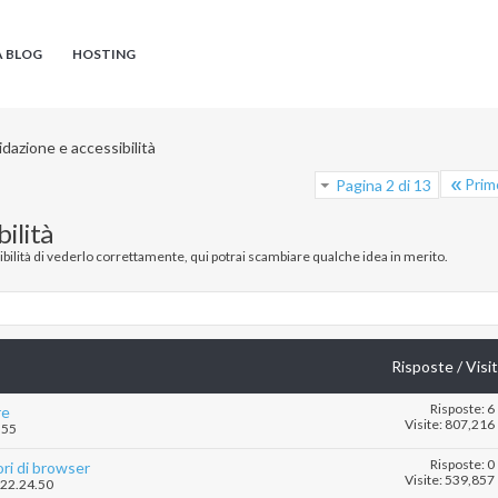
A BLOG
HOSTING
idazione e accessibilità
Prim
Pagina 2 di 13
bilità
ssibilità di vederlo correttamente, qui potrai scambiare qualche idea in merito.
Risposte
/
Visi
Risposte: 6
re
Visite: 807,216
.55
Risposte: 0
ri di browser
Visite: 539,857
 22.24.50