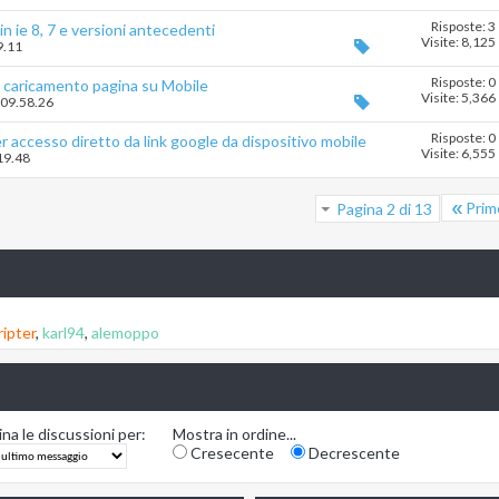
Risposte: 3
in ie 8, 7 e versioni antecedenti
Visite: 8,125
9.11
Risposte: 0
i caricamento pagina su Mobile
Visite: 5,366
 09.58.26
Risposte: 0
r accesso diretto da link google da dispositivo mobile
Visite: 6,555
19.48
Prim
Pagina 2 di 13
ripter
,
karl94
,
alemoppo
na le discussioni per:
Mostra in ordine...
Cresecente
Decrescente